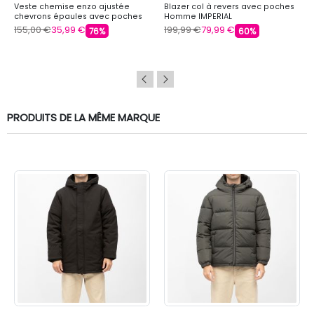
Veste chemise enzo ajustée
Blazer col à revers avec poches
chevrons épaules avec poches
Homme IMPERIAL
Homme HBT
155,00 €
35,99 €
199,99 €
79,99 €
76%
60%
PRODUITS DE LA MÊME MARQUE