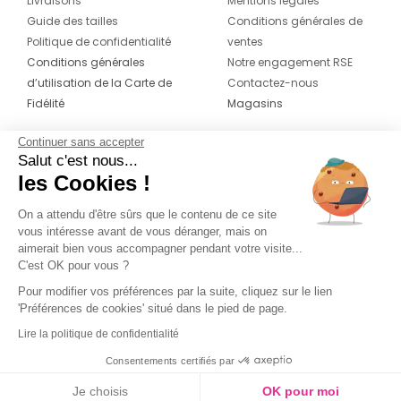
Livraisons
Mentions légales
Guide des tailles
Conditions générales de
Politique de confidentialité
ventes
Conditions générales
Notre engagement RSE
d’utilisation de la Carte de
Contactez-nous
Fidélité
Magasins
Continuer sans accepter
CONTACT
SUIVEZ-NOUS SUR LES
Salut c'est nous...
RÉSEAUX
les Cookies !
04 42 20 78 42
Du lundi au jeudi de 8h30 à 16h30 & le
On a attendu d'être sûrs que le contenu de ce site
vous intéresse avant de vous déranger, mais on
vendredi de 8h30 à 15h30
aimerait bien vous accompagner pendant votre visite...
C'est OK pour vous ?
Pour modifier vos préférences par la suite, cliquez sur le lien
'Préférences de cookies' situé dans le pied de page.
Lire la politique de confidentialité
Consentements certifiés par
Je choisis
OK pour moi