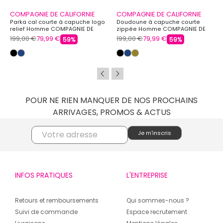
COMPAGNIE DE CALIFORNIE
COMPAGNIE DE CALIFORNIE
Parka cal courte à capuche logo
Doudoune à capuche courte
relief Homme COMPAGNIE DE
zippée Homme COMPAGNIE DE
CALIFORNIE
CALIFORNIE
199,00 €
79,99 €
199,00 €
79,99 €
59%
59%
POUR NE RIEN MANQUER DE NOS PROCHAINS
ARRIVAGES, PROMOS & ACTUS
INFOS PRATIQUES
L'ENTREPRISE
Retours et remboursements
Qui sommes-nous ?
Suivi de commande
Espace recrutement