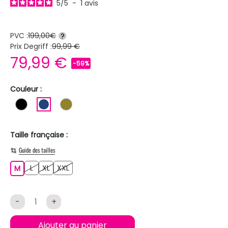
5
/
5
-
1
avis
PVC :
199,00€
?
Prix Degriff :
99,99 €
79,99 €
-59%
Couleur :
NOIR
BLEU FONCE
KAKI
Taille française :
Guide des tailles
L
XL
XXL
M
L
XL
XXL
M
-
+
Ajouter au panier