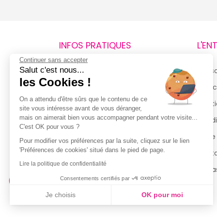
INFOS PRATIQUES
L'EN
Continuer sans accepter
Salut c'est nous...
Retours et remboursements
Qui 
les Cookies !
Suivi de commande
Espac
On a attendu d'être sûrs que le contenu de ce
Livraisons
Menti
site vous intéresse avant de vous déranger,
mais on aimerait bien vous accompagner pendant votre visite...
Guide des tailles
Condi
C'est OK pour vous ?
Politique de confidentialité
Notre
Pour modifier vos préférences par la suite, cliquez sur le lien
'Préférences de cookies' situé dans le pied de page.
Conditions générales d’utilisation
Cont
de la Carte de Fidélité
Lire la politique de confidentialité
Magas
Consentements certifiés par
Je choisis
OK pour moi
Axeptio consent
Plateforme de Gestion du Consentement : Personnalisez vo