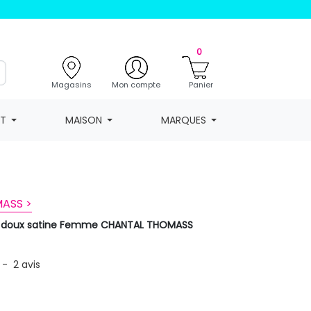
0
Magasins
Mon compte
Panier
NT
MAISON
MARQUES
ASS >
a doux satine Femme CHANTAL THOMASS
-
2
avis