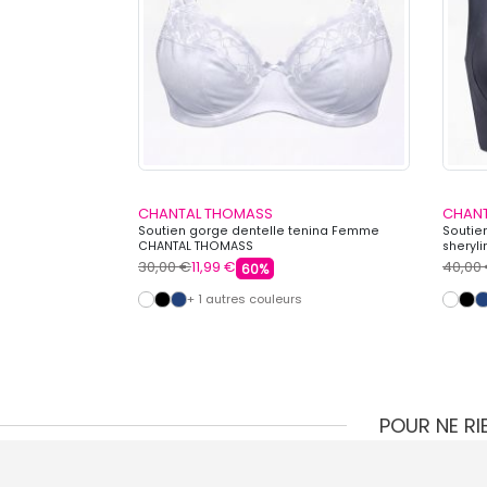
CHANTAL THOMASS
CHAN
 Emmerdeuse
Soutien gorge dentelle tenina Femme
Soutie
HOMASS
CHANTAL THOMASS
sheryl
30,00 €
11,99 €
40,00
60%
+ 1 autres couleurs
POUR NE R