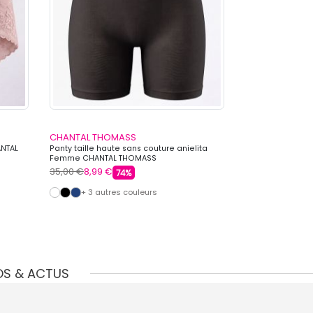
CHANTAL THOMASS
CHANTAL THO
ANTAL
Panty taille haute sans couture anielita
Chaussettes à pa
Femme CHANTAL THOMASS
Femme CHANTAL
35,00 €
8,99 €
10,00 €
3,99 €
74%
+ 3 autres couleurs
OS & ACTUS