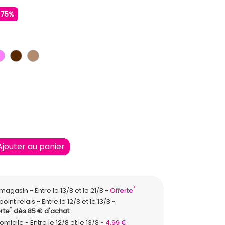
-75%
ANGE CLAIR
ROSE
MARRON
MARRON CLAIR
/41
Ajouter au panier
*
n magasin
Entre le 13/8 et le 21/8
Offerte
point relais
Entre le 12/8 et le 13/8
*
rte
dès 85 € d'achat
domicile
Entre le 12/8 et le 13/8
4,99 €