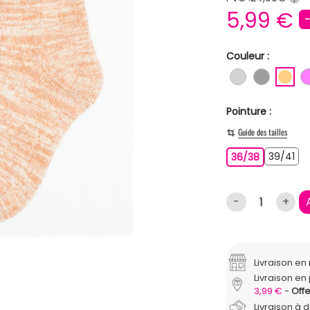
5,99 €
Couleur :
GRIS CLAIR
GRIS
OR
Pointure :
Guide des tailles
39
36/38
39/41
36/38
-
+
Livraison e
Livraison en 
3,99 €
Offe
Livraison à 