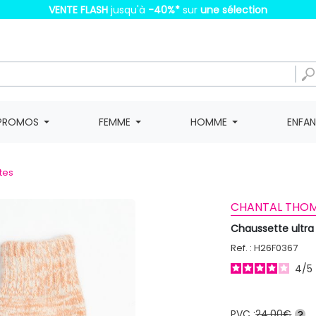
VENTE FLASH
jusqu'à
-40%
*
sur
une sélection
PROMOS
FEMME
HOMME
ENFA
tes
CHANTAL THOM
Chaussette ultr
Ref. : H26F0367
4
/
5
PVC :
24,00€
?