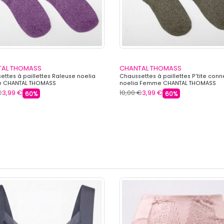
TAL THOMASS
CHANTAL THOMASS
ettes à paillettes Raleuse noelia
Chaussettes à paillettes P'tite conn
 CHANTAL THOMASS
noelia Femme CHANTAL THOMASS
€
3,99 €
10,00 €
3,99 €
60%
60%