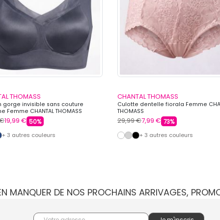
TAL THOMASS
CHANTAL THOMASS
n gorge invisible sans couture
Culotte dentelle fiorala Femme CH
ine Femme CHANTAL THOMASS
THOMASS
 €
19,99 €
29,99 €
7,99 €
50%
73%
+ 3 autres couleurs
+ 3 autres couleurs
IEN MANQUER DE NOS PROCHAINS ARRIVAGES, PROM