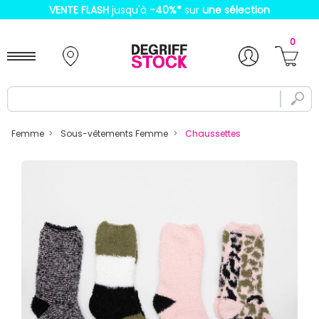
VENTE FLASH
jusqu'à
-40%
*
sur
une sélection
0
Femme
Sous-vêtements Femme
Chaussettes