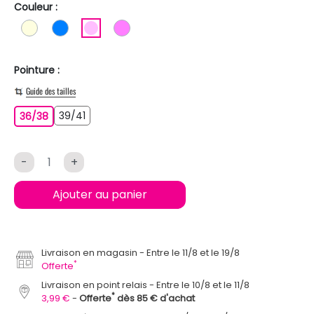
Couleur :
BLANC ECRU
BLEU
ROSE CLAIR
ROSE
Pointure :
Guide des tailles
39/41
36/38
39/41
36/38
-
+
Ajouter au panier
Livraison en magasin
Entre le 11/8 et le 19/8
*
Offerte
Livraison en point relais
Entre le 10/8 et le 11/8
*
3,99 €
Offerte
dès 85 € d'achat