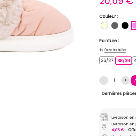
20,69 
Couleur :
BLANC ECR
GRIS F
NO
Pointure :
Guide des tailles
36/37
36/37
38
38/39
-
+
Dernières pièces
Livraison e
Livraison en 
4,85 €
Offe