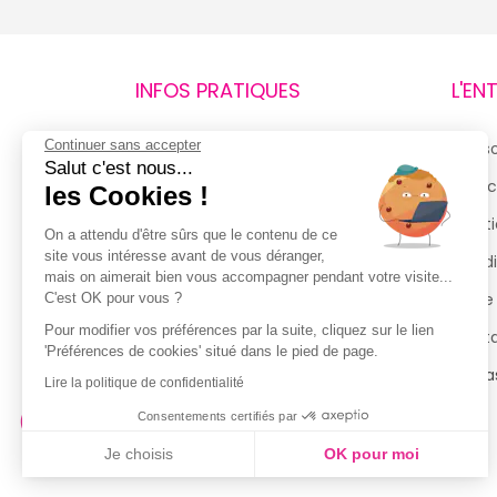
INFOS PRATIQUES
L'EN
Continuer sans accepter
Retours et remboursements
Qui 
Salut c'est nous...
Suivi de commande
Espac
les Cookies !
Livraisons
Menti
On a attendu d'être sûrs que le contenu de ce
site vous intéresse avant de vous déranger,
Guide des tailles
Condi
mais on aimerait bien vous accompagner pendant votre visite...
Politique de confidentialité
Notre
C'est OK pour vous ?
Pour modifier vos préférences par la suite, cliquez sur le lien
Conditions générales d’utilisation
Cont
'Préférences de cookies' situé dans le pied de page.
de la Carte de Fidélité
Magas
Lire la politique de confidentialité
Consentements certifiés par
Je choisis
OK pour moi
Axeptio consent
Plateforme de Gestion du Consentement : Personnalisez vo