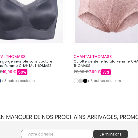
TAL THOMASS
CHANTAL THOMASS
n gorge invisible sans couture
Culotte dentelle fiorala Femme CH
ine Femme CHANTAL THOMASS
THOMASS
 €
19,99 €
29,99 €
7,99 €
50%
73%
+ 3 autres couleurs
+ 3 autres couleurs
IEN MANQUER DE NOS PROCHAINS ARRIVAGES, PROM