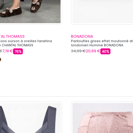
TAL THOMASS
BONADONA
ons ourson à oreilles fanetina
Pantoufles grises effet moutonné 
 CHANTAL THOMASS
londonien Homme BONADONA
 €
7,19 €
34,99 €
20,69 €
76%
40%