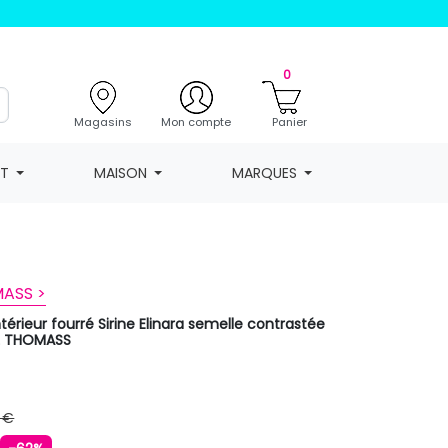
0
Magasins
Mon compte
Panier
NT
MAISON
MARQUES
ASS >
térieur fourré Sirine Elinara semelle contrastée
 THOMASS
 €