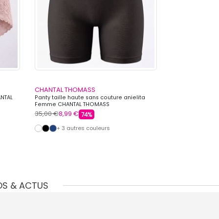
CHANTAL THOMASS
CHANTAL THO
ANTAL
Panty taille haute sans couture anielita
Chaussettes à pa
Femme CHANTAL THOMASS
Femme CHANTAL
35,00 €
8,99 €
10,00 €
3,99 €
74%
+ 3 autres couleurs
OS & ACTUS