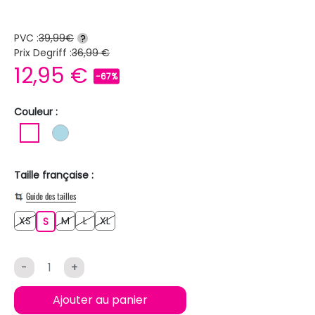
PVC :
39,99€
?
Prix Degriff :
36,99 €
12,95 €
-67%
Couleur :
BLANC
BLEU CLAIR
Taille française :
Guide des tailles
XS
M
L
XL
XS
S
M
L
XL
S
-
+
Ajouter au panier