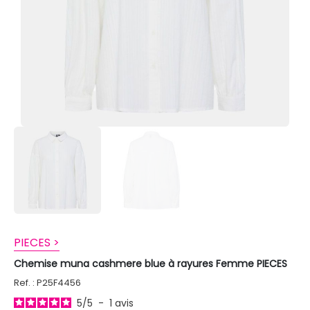
PIECES >
Chemise muna cashmere blue à rayures Femme PIECES
Ref. : P25F4456
5
/
5
-
1
avis