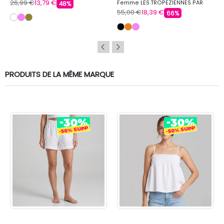
26,99 €
13,79 €
Femme LES TROPEZIENNES PAR
48%
M.BELARBI
55,00 €
18,39 €
66%
PRODUITS DE LA MÊME MARQUE