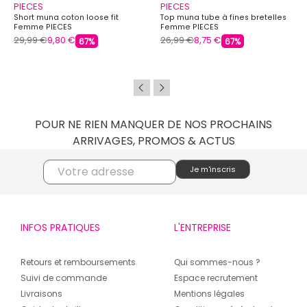
PIECES
PIECES
Short muna coton loose fit
Top muna tube à fines bretelles
Femme PIECES
Femme PIECES
29,99 €
9,80 €
26,99 €
8,75 €
67%
67%
POUR NE RIEN MANQUER DE NOS PROCHAINS
ARRIVAGES, PROMOS & ACTUS
INFOS PRATIQUES
L'ENTREPRISE
Retours et remboursements
Qui sommes-nous ?
Suivi de commande
Espace recrutement
Livraisons
Mentions légales