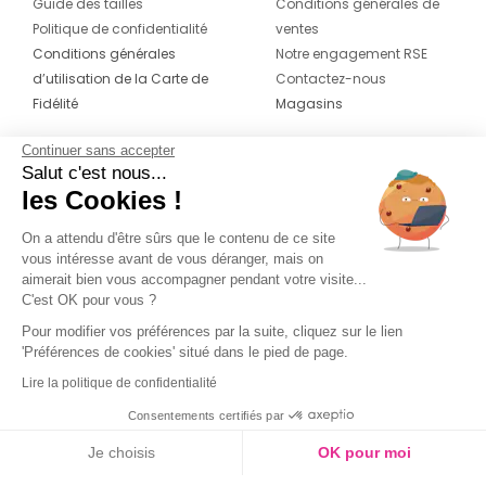
Guide des tailles
Conditions générales de
Politique de confidentialité
ventes
Conditions générales
Notre engagement RSE
d’utilisation de la Carte de
Contactez-nous
Fidélité
Magasins
Continuer sans accepter
CONTACT
SUIVEZ-NOUS SUR LES
Salut c'est nous...
RÉSEAUX
les Cookies !
04 42 20 78 42
Du lundi au jeudi de 8h30 à 16h30 & le
On a attendu d'être sûrs que le contenu de ce site
vous intéresse avant de vous déranger, mais on
vendredi de 8h30 à 15h30
aimerait bien vous accompagner pendant votre visite...
C'est OK pour vous ?
Pour modifier vos préférences par la suite, cliquez sur le lien
'Préférences de cookies' situé dans le pied de page.
Lire la politique de confidentialité
Consentements certifiés par
Je choisis
OK pour moi