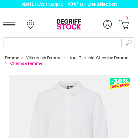
VENTE FLASH
jusqu'à
-40%
*
sur
une sélection
0
Femme
Vêtements Femme
Haut, Tee shirt, Chemise Femme
Chemise Femme