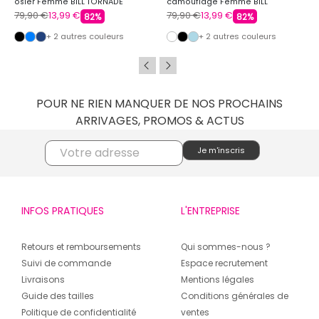
osier Femme BILL TORNADE
camouflage Femme BILL
TORNADE
79,90 €
13,99 €
79,90 €
13,99 €
82%
82%
+ 2 autres couleurs
+ 2 autres couleurs
POUR NE RIEN MANQUER DE NOS PROCHAINS
ARRIVAGES, PROMOS & ACTUS
INFOS PRATIQUES
L'ENTREPRISE
Retours et remboursements
Qui sommes-nous ?
Suivi de commande
Espace recrutement
Livraisons
Mentions légales
Guide des tailles
Conditions générales de
Politique de confidentialité
ventes