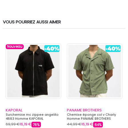
VOUS POURRIEZ AUSSI AIMER
Nouveau
KAPORAL
PANAME BROTHERS
Surchemise mc zippee angelito
Chemise éponge col v Charly
4883 Homme KAPORAL
Homme PANAME BROTHERS
69,99 €
16,19 €
44,99 €
16,19 €
76%
64%