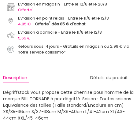
Livraison en magasin
Entre le 12/8 et le 20/8
*
Offerte
Livraison en point relais
Entre le 11/8 et le 12/8
*
4,85 €
Offerte
dès 85 € d'achat
Livraison à domicile
Entre le 11/8 et le 12/8
5,65 €
Retours sous 14 jours - Gratuits en magasin ou 2,99 € via
notre service colissimo*
Description
Détails du produit
Dégriffstock vous propose cette chemise pour homme de la
marque BILL TORNADE à prix dégriffé.
Saison : Toutes saisons
Équivalence des tailles (Taille standard/Encolure en cm)
XS/35-36cm S/37-38cm M/39-40cm L/41-42cm XL/43-
44cm XXL/45-46cm