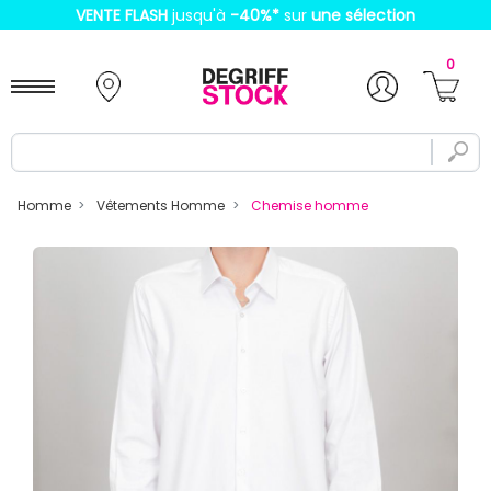
VENTE FLASH
jusqu'à
-40%
*
sur
une sélection
0
Homme
Vêtements Homme
Chemise homme