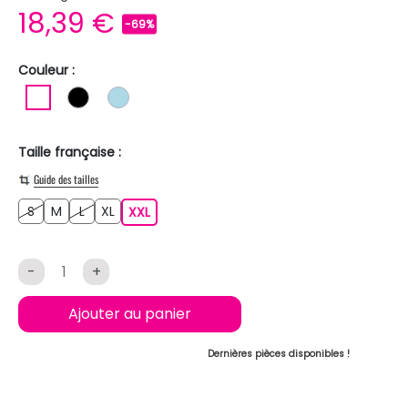
18,39 €
-69%
Couleur :
BLANC
NOIR
BLEU CLAIR
Taille française :
Guide des tailles
S
M
L
XL
S
M
L
XL
XXL
XXL
-
+
Ajouter au panier
Dernières pièces disponibles !