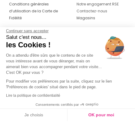
Conditions générales
Notre engagement RSE
d’utilisation de la Carte de
Contactez-nous
Fidélité
Magasins
Continuer sans accepter
CONTACT
SUIVEZ-NOUS SUR LES
Salut c'est nous...
RÉSEAUX
les Cookies !
04 42 20 78 42
Du lundi au jeudi de 8h30 à 16h30 & le
On a attendu d'être sûrs que le contenu de ce site
vous intéresse avant de vous déranger, mais on
vendredi de 8h30 à 15h30
aimerait bien vous accompagner pendant votre visite...
C'est OK pour vous ?
Pour modifier vos préférences par la suite, cliquez sur le lien
'Préférences de cookies' situé dans le pied de page.
Lire la politique de confidentialité
Consentements certifiés par
Je choisis
OK pour moi
Axeptio consent
Plateforme de Gestion du Consentement : Personnalisez vos O