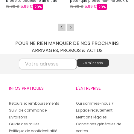
brodé La boulisterie un art de
pétanque please Homme JACK &
vivre Homme JACK & JONES
JONES
19,99 €
15,99 €
19,99 €
15,99 €
20%
20%
POUR NE RIEN MANQUER DE NOS PROCHAINS
ARRIVAGES, PROMOS & ACTUS
INFOS PRATIQUES
L'ENTREPRISE
Retours et remboursements
Qui sommes-nous ?
Suivi de commande
Espace recrutement
Livraisons
Mentions légales
Guide des tailles
Conditions générales de
Politique de confidentialité
ventes