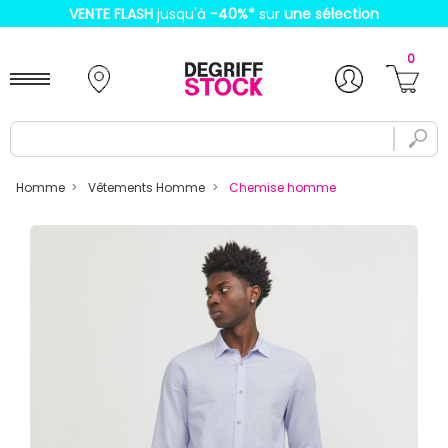
VENTE FLASH
jusqu'à
-40%
*
sur
une sélection
0
Homme
Vêtements Homme
Chemise homme