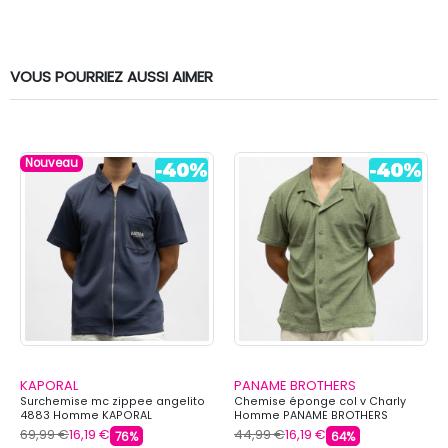
VOUS POURRIEZ AUSSI AIMER
Nouveau
KAPORAL
PANAME BROTHERS
Surchemise mc zippee angelito
Chemise éponge col v Charly
4883 Homme KAPORAL
Homme PANAME BROTHERS
69,99 €
16,19 €
44,99 €
16,19 €
76%
64%