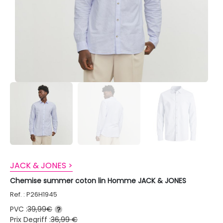
JACK & JONES >
Chemise summer coton lin Homme JACK & JONES
Ref. : P26H1945
PVC :
39,99€
?
Prix Degriff :
36,99 €