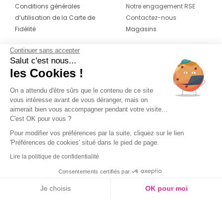
Conditions générales
Notre engagement RSE
d’utilisation de la Carte de
Contactez-nous
Fidélité
Magasins
Continuer sans accepter
CONTACT
SUIVEZ-NOUS SUR LES
Salut c'est nous...
RÉSEAUX
les Cookies !
04 42 20 78 42
Du lundi au jeudi de 8h30 à 16h30 & le
On a attendu d'être sûrs que le contenu de ce site
vous intéresse avant de vous déranger, mais on
vendredi de 8h30 à 15h30
aimerait bien vous accompagner pendant votre visite...
C'est OK pour vous ?
Pour modifier vos préférences par la suite, cliquez sur le lien
'Préférences de cookies' situé dans le pied de page.
Lire la politique de confidentialité
Consentements certifiés par
Je choisis
OK pour moi
Axeptio consent
Plateforme de Gestion du Consentement : Personnalisez vos O