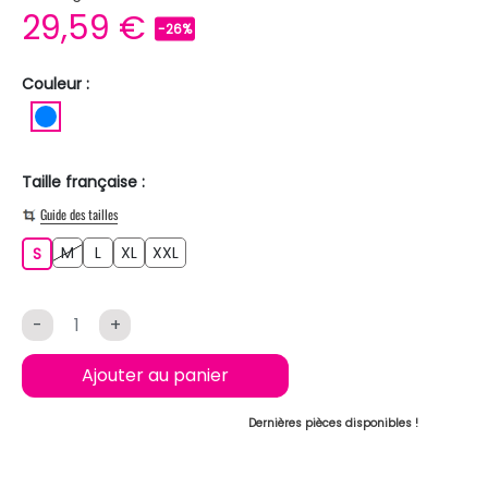
29,59 €
-26%
Couleur :
BLEU
Taille française :
Guide des tailles
M
L
XL
XXL
S
M
L
XL
XXL
S
-
+
Ajouter au panier
Dernières pièces disponibles !