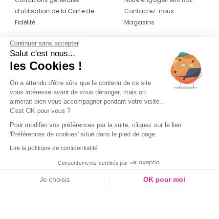
d’utilisation de la Carte de
Contactez-nous
Fidélité
Magasins
Continuer sans accepter
CONTACT
SUIVEZ-NOUS SUR LES
Salut c'est nous...
RÉSEAUX
les Cookies !
04 42 20 78 42
Du lundi au jeudi de 8h30 à 16h30 & le
On a attendu d'être sûrs que le contenu de ce site
vous intéresse avant de vous déranger, mais on
vendredi de 8h30 à 15h30
aimerait bien vous accompagner pendant votre visite...
C'est OK pour vous ?
Pour modifier vos préférences par la suite, cliquez sur le lien
'Préférences de cookies' situé dans le pied de page.
Lire la politique de confidentialité
Consentements certifiés par
Je choisis
OK pour moi
Axeptio consent
Plateforme de Gestion du Consentement : Personnalisez vos O
Notre plateforme vous permet d'adapter et de gérer vos paramètr