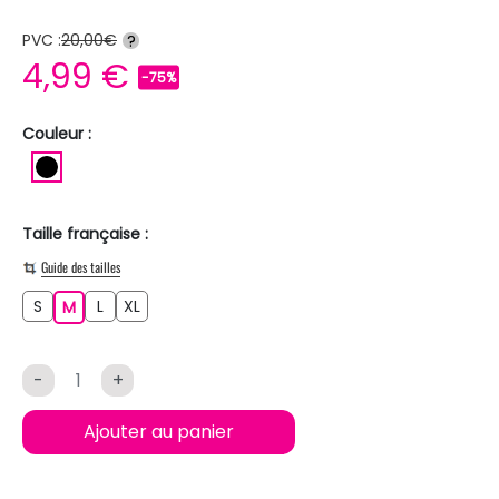
PVC :
20,00€
?
4,99 €
-75%
Couleur :
NOIR
Taille française :
Guide des tailles
S
L
XL
S
M
L
XL
M
-
+
Ajouter au panier