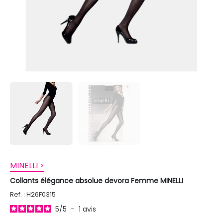
MINELLI >
Collants élégance absolue devora Femme MINELLI
Ref. : H26F0315
5
/
5
-
1
avis