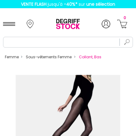
VENTE FLASH
jusqu'à
-40%
*
sur
une sélection
0
Femme
Sous-vêtements Femme
Collant, Bas