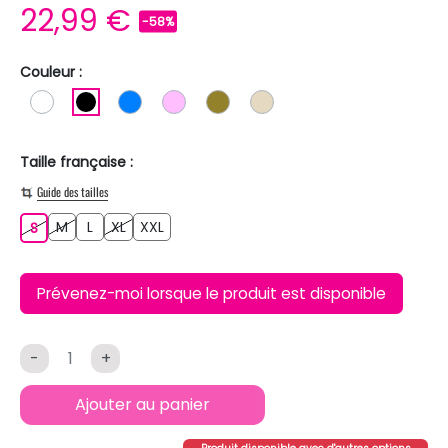
22,99 €
-58%
Couleur :
BLANC
NOIR
BLEU
ROSE CLAIR
KAKI
BEIGE
Taille française :
Guide des tailles
M
L
XL
XXL
S
M
L
XL
XXL
S
Prévenez-moi lorsque le produit est disponible
-
+
Ajouter au panier