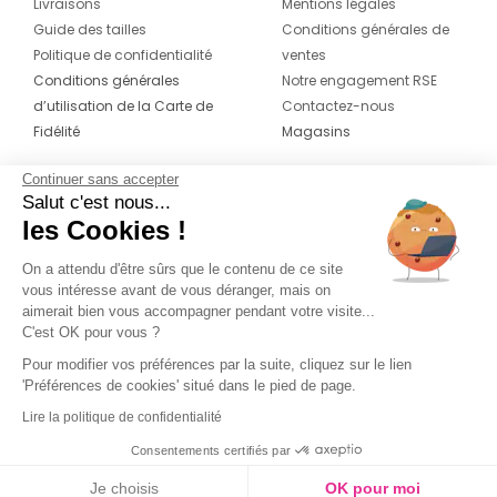
Livraisons
Mentions légales
Guide des tailles
Conditions générales de
Politique de confidentialité
ventes
Conditions générales
Notre engagement RSE
d’utilisation de la Carte de
Contactez-nous
Fidélité
Magasins
Continuer sans accepter
CONTACT
SUIVEZ-NOUS SUR LES
Salut c'est nous...
RÉSEAUX
les Cookies !
04 42 20 78 42
Du lundi au jeudi de 8h30 à 16h30 & le
On a attendu d'être sûrs que le contenu de ce site
vous intéresse avant de vous déranger, mais on
vendredi de 8h30 à 15h30
aimerait bien vous accompagner pendant votre visite...
C'est OK pour vous ?
Pour modifier vos préférences par la suite, cliquez sur le lien
'Préférences de cookies' situé dans le pied de page.
Lire la politique de confidentialité
Consentements certifiés par
Je choisis
OK pour moi