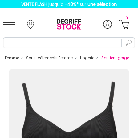
VENTE FLASH
jusqu'à
-40%
*
sur
une sélection
0
Femme
Sous-vêtements Femme
Lingerie
Soutien-gorge