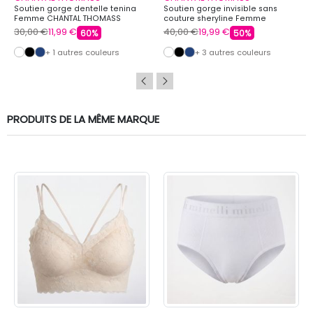
Soutien gorge dentelle tenina
Soutien gorge invisible sans
Femme CHANTAL THOMASS
couture sheryline Femme
CHANTAL THOMASS
30,00 €
11,99 €
40,00 €
19,99 €
60%
50%
+ 1 autres couleurs
+ 3 autres couleurs
PRODUITS DE LA MÊME MARQUE