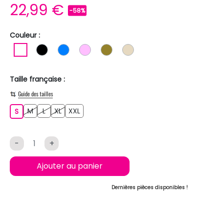
22,99 €
-58%
Couleur :
BLANC
NOIR
BLEU
ROSE CLAIR
KAKI
BEIGE
Taille française :
Guide des tailles
M
L
XL
XXL
S
M
L
XL
XXL
S
-
+
Ajouter au panier
Dernières pièces disponibles !