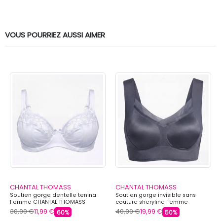
VOUS POURRIEZ AUSSI AIMER
CHANTAL THOMASS
CHANTAL THOMASS
Soutien gorge dentelle tenina
Soutien gorge invisible sans
Femme CHANTAL THOMASS
couture sheryline Femme
CHANTAL THOMASS
30,00 €
11,99 €
40,00 €
19,99 €
60%
50%