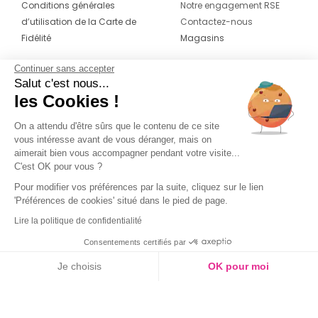
Conditions générales
Notre engagement RSE
d’utilisation de la Carte de
Contactez-nous
Fidélité
Magasins
Continuer sans accepter
CONTACT
SUIVEZ-NOUS SUR LES
Salut c'est nous...
RÉSEAUX
les Cookies !
04 42 20 78 42
Du lundi au jeudi de 8h30 à 16h30 & le
On a attendu d'être sûrs que le contenu de ce site
vous intéresse avant de vous déranger, mais on
vendredi de 8h30 à 15h30
aimerait bien vous accompagner pendant votre visite...
C'est OK pour vous ?
Pour modifier vos préférences par la suite, cliquez sur le lien
'Préférences de cookies' situé dans le pied de page.
Lire la politique de confidentialité
Consentements certifiés par
Je choisis
OK pour moi
Axeptio consent
Plateforme de Gestion du Consentement : Personnalisez vos O