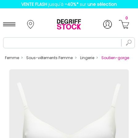
VENTE FLASH
jusqu'à
-40%
*
sur
une sélection
0
Femme
Sous-vêtements Femme
Lingerie
Soutien-gorge