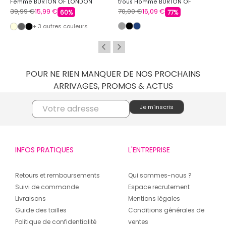
Femme BURTON OF LONDON
trous Homme BURTON OF
LONDON
39,99 €
15,99 €
70,00 €
16,09 €
60%
77%
+ 3 autres couleurs
POUR NE RIEN MANQUER DE NOS PROCHAINS
ARRIVAGES, PROMOS & ACTUS
INFOS PRATIQUES
L'ENTREPRISE
Retours et remboursements
Qui sommes-nous ?
Suivi de commande
Espace recrutement
Livraisons
Mentions légales
Guide des tailles
Conditions générales de
Politique de confidentialité
ventes