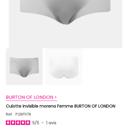
BURTON OF LONDON >
Culotte invisible morena Femme BURTON OF LONDON
Ref. : P26F1179
5
/
5
-
1
avis