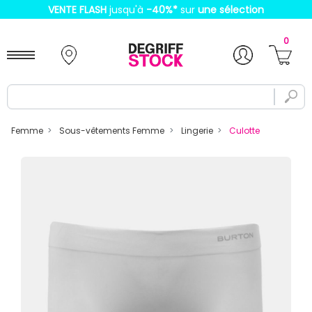
VENTE FLASH
jusqu'à
-40%
*
sur
une sélection
0
Femme
Sous-vêtements Femme
Lingerie
Culotte