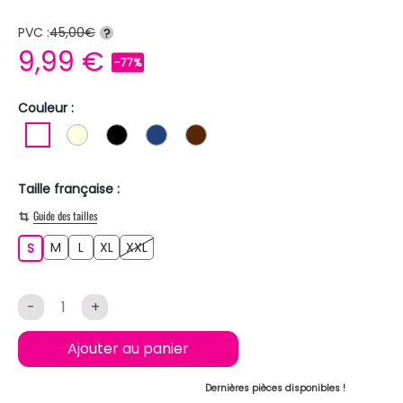
PVC :
45,00€
?
9,99 €
-77%
Couleur :
BLANC
BLANC ECRU
NOIR
BLEU FONCE
MARRON
Taille française :
Guide des tailles
M
L
XL
XXL
S
M
L
XL
XXL
S
-
+
Ajouter au panier
Dernières pièces disponibles !