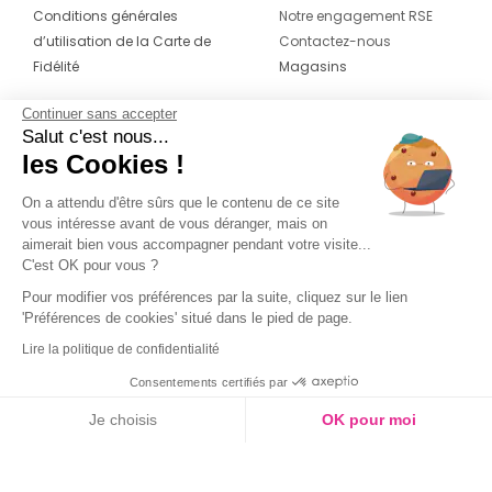
Conditions générales
Notre engagement RSE
d’utilisation de la Carte de
Contactez-nous
Fidélité
Magasins
Continuer sans accepter
CONTACT
SUIVEZ-NOUS SUR LES
Salut c'est nous...
RÉSEAUX
les Cookies !
04 42 20 78 42
Du lundi au jeudi de 8h30 à 16h30 & le
On a attendu d'être sûrs que le contenu de ce site
vous intéresse avant de vous déranger, mais on
vendredi de 8h30 à 15h30
aimerait bien vous accompagner pendant votre visite...
C'est OK pour vous ?
Pour modifier vos préférences par la suite, cliquez sur le lien
'Préférences de cookies' situé dans le pied de page.
Lire la politique de confidentialité
Consentements certifiés par
Je choisis
OK pour moi
Axeptio consent
Plateforme de Gestion du Consentement : Personnalisez vos O