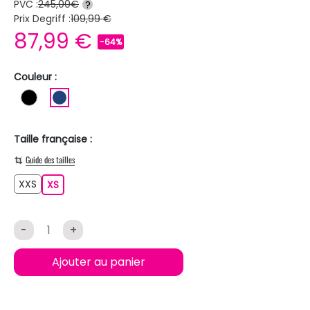
PVC :
245,00€
?
Prix Degriff :
109,99 €
87,99 €
-64%
Couleur :
NOIR
BLEU FONCE
Taille française :
Guide des tailles
XXS
XXS
XS
XS
-
+
Ajouter au panier