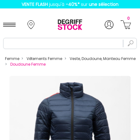
VENTE FLASH
jusqu'à
-40%
*
sur
une sélection
0
Femme
Vêtements Femme
Veste, Doudoune, Manteau Femme
Doudoune Femme