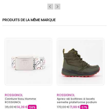
PRODUITS DE LA MÊME MARQUE
ROSSIGNOL
ROSSIGNOL
Ceinture tissu Homme
Apres-ski bottines à lacets
ROSSIGNOL
semelle plateforme podium
Mixte ROSSIGNOL
35,00 €
14,39 €
170,00 €
71,99 €
58%
57%