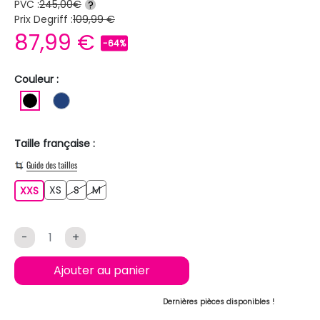
PVC :
245,00€
?
Prix Degriff :
109,99 €
87,99 €
-64%
Couleur :
NOIR
BLEU FONCE
Taille française :
Guide des tailles
XS
S
M
XXS
XS
S
M
XXS
-
+
Ajouter au panier
Dernières pièces disponibles !