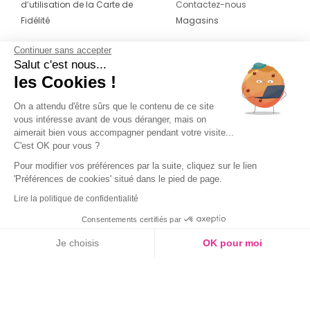
d’utilisation de la Carte de
Contactez-nous
Fidélité
Magasins
Continuer sans accepter
CONTACT
SUIVEZ-NOUS SUR LES
Salut c'est nous...
RÉSEAUX
les Cookies !
04 42 20 78 42
Du lundi au jeudi de 8h30 à 16h30 & le
On a attendu d'être sûrs que le contenu de ce site
vous intéresse avant de vous déranger, mais on
vendredi de 8h30 à 15h30
aimerait bien vous accompagner pendant votre visite...
C'est OK pour vous ?
Pour modifier vos préférences par la suite, cliquez sur le lien
'Préférences de cookies' situé dans le pied de page.
Lire la politique de confidentialité
Consentements certifiés par
Je choisis
OK pour moi
Axeptio consent
Plateforme de Gestion du Consentement : Personnalisez vos O
Notre plateforme vous permet d'adapter et de gérer vos paramètr