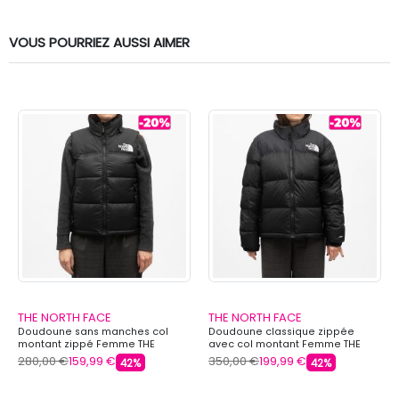
VOUS POURRIEZ AUSSI AIMER
THE NORTH FACE
THE NORTH FACE
Doudoune sans manches col
Doudoune classique zippée
montant zippé Femme THE
avec col montant Femme THE
NORTH FACE
NORTH FACE
280,00 €
159,99 €
350,00 €
199,99 €
42%
42%