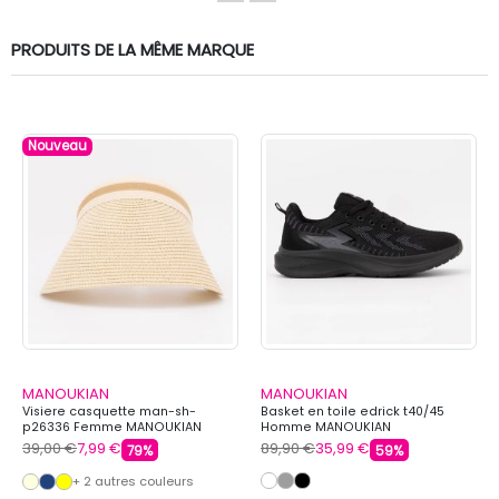
PRODUITS DE LA MÊME MARQUE
Nouveau
MANOUKIAN
MANOUKIAN
Visiere casquette man-sh-
Basket en toile edrick t40/45
p26336 Femme MANOUKIAN
Homme MANOUKIAN
39,00 €
7,99 €
89,90 €
35,99 €
79%
59%
+ 2 autres couleurs