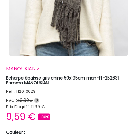
MANOUKIAN >
Echarpe épaisse gris chine 50x195cm man-ff-252631
Femme MANOUKIAN
Ref. : H26F0629
PVC :
49,00€
?
Prix Degriff :
11,99 €
9,59 €
-80%
Couleur :