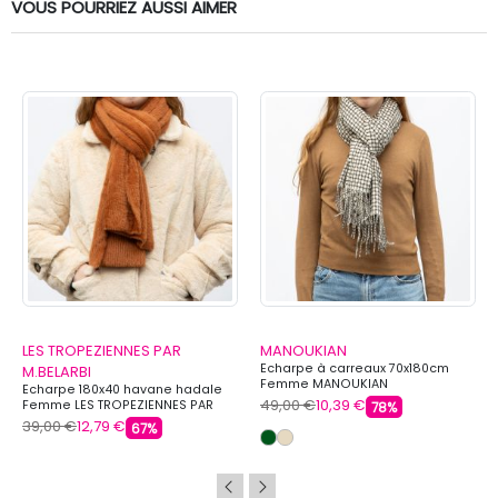
VOUS POURRIEZ AUSSI AIMER
LES TROPEZIENNES PAR
MANOUKIAN
Echarpe à carreaux 70x180cm
M.BELARBI
Femme MANOUKIAN
Echarpe 180x40 havane hadale
49,00 €
10,39 €
Femme LES TROPEZIENNES PAR
78%
M.BELARBI
39,00 €
12,79 €
67%