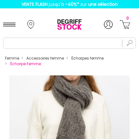
VENTE FLASH
jusqu'à
-40%
*
sur
une sélection
0
Femme
Accessoires femme
Écharpes femme
Écharpe Femme