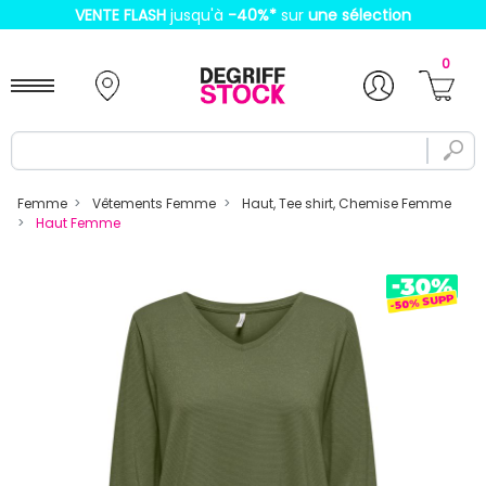
VENTE FLASH
jusqu'à
-40%
*
sur
une sélection
0
Femme
Vêtements Femme
Haut, Tee shirt, Chemise Femme
Haut Femme