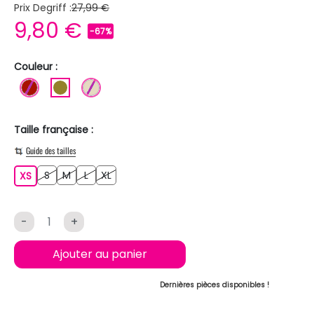
Prix Degriff :
27,99 €
9,80 €
-67%
Couleur :
ROUGE FONCE
KAKI
BEIGE
Taille française :
Guide des tailles
S
M
L
XL
XS
S
M
L
XL
XS
-
+
Ajouter au panier
Dernières pièces disponibles !