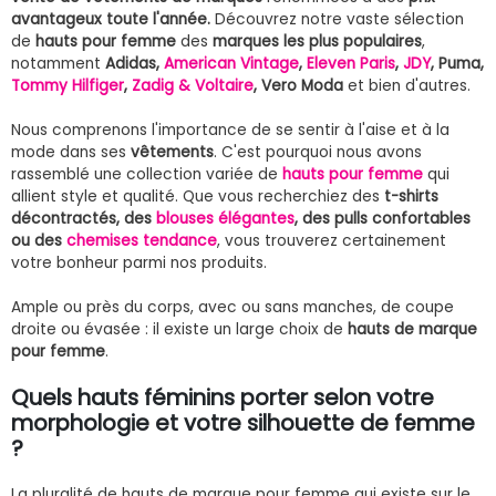
avantageux toute l'année.
Découvrez notre vaste sélection
de
hauts pour femme
des
marques les plus populaires
,
notamment
Adidas,
American Vintage
,
Eleven Paris
,
JDY
, Puma,
Tommy Hilfiger
,
Zadig & Voltaire
, Vero Moda
et bien d'autres.
Nous comprenons l'importance de se sentir à l'aise et à la
mode dans ses
vêtements
. C'est pourquoi nous avons
rassemblé une collection variée de
hauts pour femme
qui
allient style et qualité. Que vous recherchiez des
t-shirts
décontractés, des
blouses élégantes
, des pulls confortables
ou des
chemises tendance
, vous trouverez certainement
votre bonheur parmi nos produits.
Ample ou près du corps, avec ou sans manches, de coupe
droite ou évasée : il existe un large choix de
hauts de marque
pour femme
.
Quels hauts féminins porter selon votre
morphologie et votre silhouette de femme
?
La pluralité de hauts de marque pour femme qui existe sur le