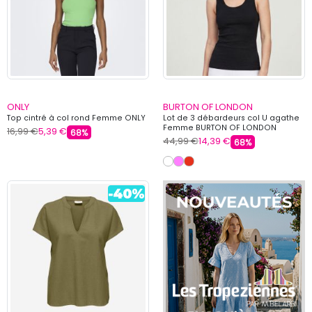
ONLY
BURTON OF LONDON
Top cintré à col rond Femme ONLY
Lot de 3 débardeurs col U agathe
Femme BURTON OF LONDON
16,99 €
5,39 €
68%
44,99 €
14,39 €
68%