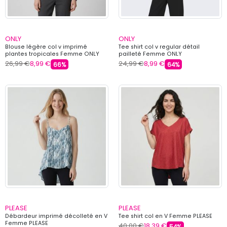
ONLY
ONLY
Blouse légère col v imprimé
Tee shirt col v regular détail
plantes tropicales Femme ONLY
pailleté Femme ONLY
26,99 €
8,99 €
24,99 €
8,99 €
66%
64%
PLEASE
PLEASE
Débardeur imprimé décolleté en V
Tee shirt col en V Femme PLEASE
Femme PLEASE
40,00 €
18,39 €
54%