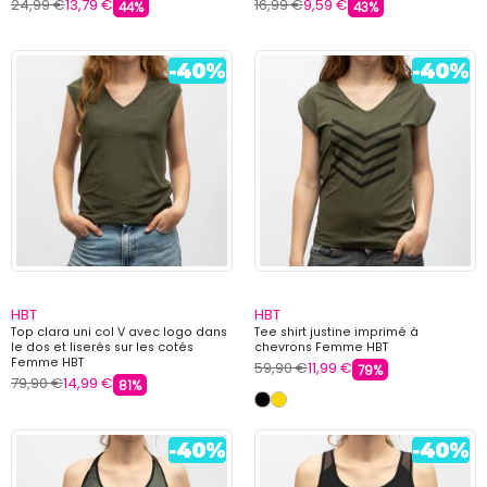
24,99 €
13,79 €
16,99 €
9,59 €
44%
43%
HBT
HBT
Top clara uni col V avec logo dans
Tee shirt justine imprimé à
le dos et liserés sur les cotés
chevrons Femme HBT
Femme HBT
59,90 €
11,99 €
79%
79,90 €
14,99 €
81%