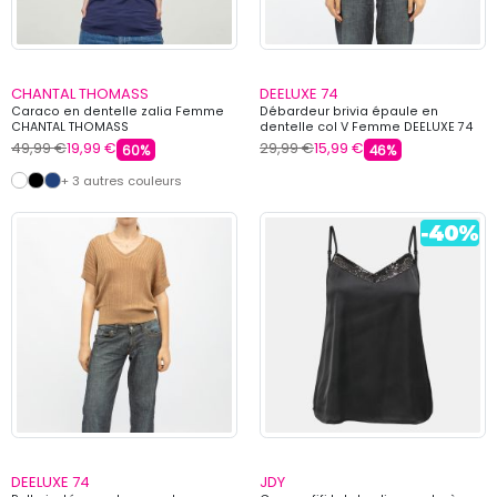
CHANTAL THOMASS
DEELUXE 74
Caraco en dentelle zalia Femme
Débardeur brivia épaule en
CHANTAL THOMASS
dentelle col V Femme DEELUXE 74
49,99 €
19,99 €
29,99 €
15,99 €
60%
46%
+ 3 autres couleurs
DEELUXE 74
JDY