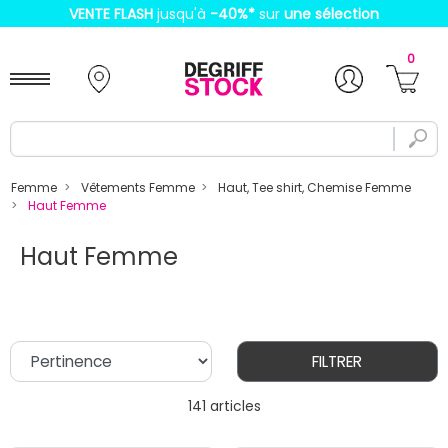
VENTE FLASH
jusqu'à
-40%
*
sur
une sélection
0
Femme
Vêtements Femme
Haut, Tee shirt, Chemise Femme
Haut Femme
Haut Femme
FILTRER
141 articles