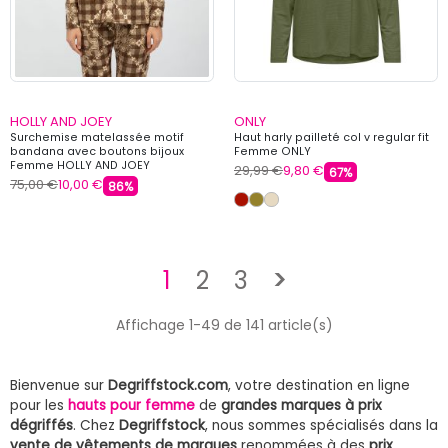
HOLLY AND JOEY
ONLY
Surchemise matelassée motif
Haut harly pailleté col v regular fit
bandana avec boutons bijoux
Femme ONLY
Femme HOLLY AND JOEY
29,99 €
9,80 €
67%
75,00 €
10,00 €
86%
Suivant
1
2
3
>
Affichage 1-49 de 141 article(s)
Bienvenue sur
Degriffstock.com
, votre destination en ligne
pour les
hauts pour femme
de
grandes marques à prix
dégriffés
. Chez
Degriffstock
, nous sommes spécialisés dans la
vente de vêtements de marques
renommées à des
prix