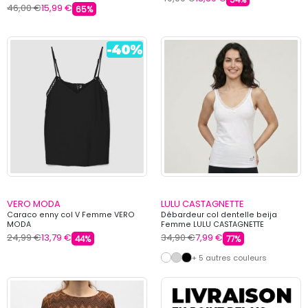
46,00 €
15,99 €
65%
VERO MODA
LULU CASTAGNETTE
Caraco enny col V Femme VERO
Débardeur col dentelle beija
MODA
Femme LULU CASTAGNETTE
24,99 €
13,79 €
34,90 €
7,99 €
44%
77%
+ 5 autres couleurs