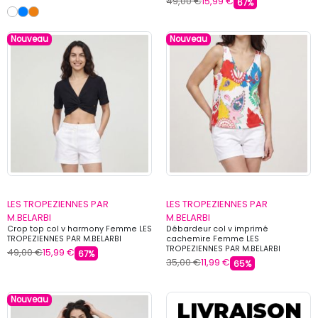
49,00 €
15,99 €
67%
Nouveau
Nouveau
LES TROPEZIENNES PAR
LES TROPEZIENNES PAR
M.BELARBI
M.BELARBI
Crop top col v harmony Femme LES
Débardeur col v imprimé
TROPEZIENNES PAR M.BELARBI
cachemire Femme LES
TROPEZIENNES PAR M.BELARBI
49,00 €
15,99 €
67%
35,00 €
11,99 €
65%
Nouveau