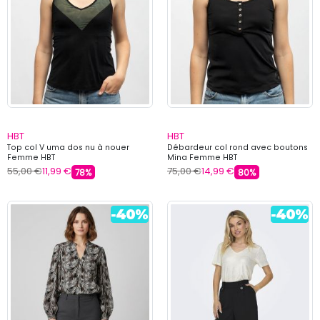
HBT
HBT
Top col V uma dos nu à nouer
Débardeur col rond avec boutons
Femme HBT
Mina Femme HBT
55,00 €
11,99 €
75,00 €
14,99 €
78%
80%