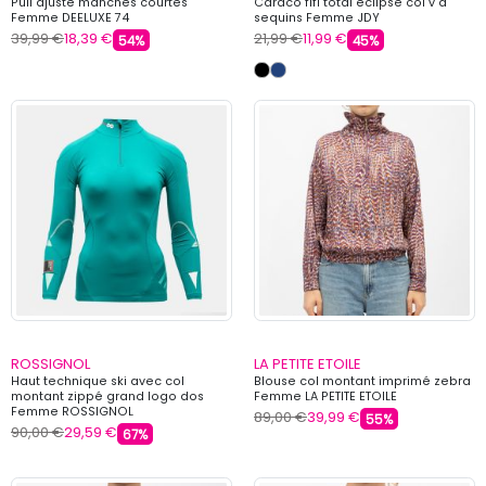
Pull ajusté manches courtes
Caraco fifi total eclipse col v à
Femme DEELUXE 74
sequins Femme JDY
39,99 €
18,39 €
21,99 €
11,99 €
54%
45%
ROSSIGNOL
LA PETITE ETOILE
Haut technique ski avec col
Blouse col montant imprimé zebra
montant zippé grand logo dos
Femme LA PETITE ETOILE
Femme ROSSIGNOL
89,00 €
39,99 €
55%
90,00 €
29,59 €
67%