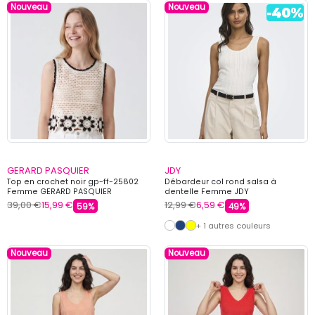
Nouveau
Nouveau
GERARD PASQUIER
JDY
Top en crochet noir gp-ff-25802
Débardeur col rond salsa à
Femme GERARD PASQUIER
dentelle Femme JDY
39,00 €
15,99 €
12,99 €
6,59 €
59%
49%
+ 1 autres couleurs
Nouveau
Nouveau