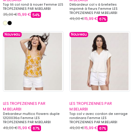
Top lili col rond à nouer Femme LES
Débardeur col v à bretelles
TROPEZIENNES PAR M.BELARBI
imprimé à fleurs Femme LES
TROPEZIENNES PAR M.BELARBI
35,00 €
15,99 €
54%
49,00 €
15,99 €
67%
Nouveau
Nouveau
LES TROPEZIENNES PAR
LES TROPEZIENNES PAR
M.BELARBI
M.BELARBI
Debardeur multico flowers duple
Top col v avec cordon de serrage
12120036a Femme LES
rondinara Femme LES
TROPEZIENNES PAR M.BELARBI
TROPEZIENNES PAR M.BELARBI
49,00 €
15,99 €
49,00 €
15,99 €
67%
67%