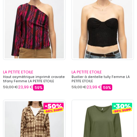
LA PETITE ETOILE
LA PETITE ETOILE
Haut asymétrique imprimé cravate
Bustier à dentelle tully Femme LA
tifany Femme LA PETITE ETOILE
PETITE ETOILE
59,00 €
23,99 €
59,00 €
23,99 €
59%
59%