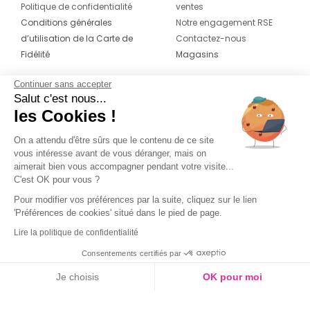
Politique de confidentialité
ventes
Conditions générales
Notre engagement RSE
d’utilisation de la Carte de
Contactez-nous
Fidélité
Magasins
Continuer sans accepter
CONTACT
SUIVEZ-NOUS SUR LES
Salut c'est nous...
RÉSEAUX
les Cookies !
04 42 20 78 42
Du lundi au jeudi de 8h30 à 16h30 & le
On a attendu d'être sûrs que le contenu de ce site
vous intéresse avant de vous déranger, mais on
vendredi de 8h30 à 15h30
aimerait bien vous accompagner pendant votre visite...
C'est OK pour vous ?
Pour modifier vos préférences par la suite, cliquez sur le lien
'Préférences de cookies' situé dans le pied de page.
Lire la politique de confidentialité
Consentements certifiés par
Je choisis
OK pour moi
Couleur
Axeptio consent
Plateforme de Gestion du Consentement : Personnalisez vos O