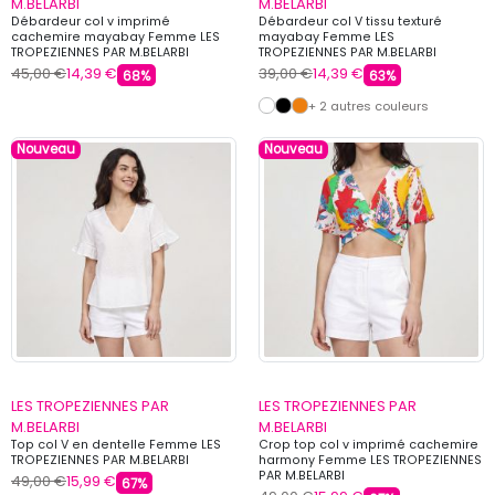
M.BELARBI
M.BELARBI
Débardeur col v imprimé
Débardeur col V tissu texturé
cachemire mayabay Femme LES
mayabay Femme LES
TROPEZIENNES PAR M.BELARBI
TROPEZIENNES PAR M.BELARBI
45,00 €
14,39 €
39,00 €
14,39 €
68%
63%
+ 2 autres couleurs
Nouveau
Nouveau
LES TROPEZIENNES PAR
LES TROPEZIENNES PAR
M.BELARBI
M.BELARBI
Top col V en dentelle Femme LES
Crop top col v imprimé cachemire
TROPEZIENNES PAR M.BELARBI
harmony Femme LES TROPEZIENNES
PAR M.BELARBI
49,00 €
15,99 €
67%