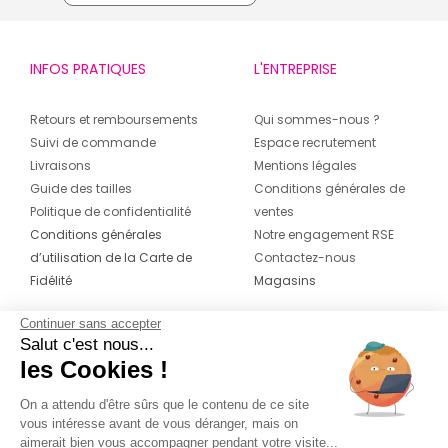
INFOS PRATIQUES
L'ENTREPRISE
Retours et remboursements
Qui sommes-nous ?
Suivi de commande
Espace recrutement
Livraisons
Mentions légales
Guide des tailles
Conditions générales de
Politique de confidentialité
ventes
Conditions générales
Notre engagement RSE
d’utilisation de la Carte de
Contactez-nous
Fidélité
Magasins
Continuer sans accepter
CONTACT
SUIVEZ-NOUS SUR LES
Salut c'est nous...
RÉSEAUX
les Cookies !
04 42 20 78 42
Du lundi au jeudi de 8h30 à 16h30 & le
On a attendu d'être sûrs que le contenu de ce site
vous intéresse avant de vous déranger, mais on
vendredi de 8h30 à 15h30
aimerait bien vous accompagner pendant votre visite...