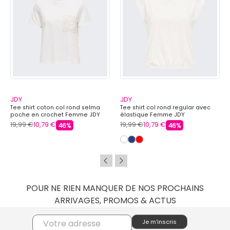
JDY
JDY
Tee shirt coton col rond selma
Tee shirt col rond regular avec
poche en crochet Femme JDY
élastique Femme JDY
19,99 €
10,79 €
19,99 €
10,79 €
46%
46%
POUR NE RIEN MANQUER DE NOS PROCHAINS
ARRIVAGES, PROMOS & ACTUS