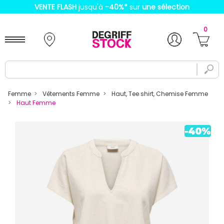
VENTE FLASH
jusqu'à
-40%
*
sur
une sélection
0
Femme
Vêtements Femme
Haut, Tee shirt, Chemise Femme
Haut Femme