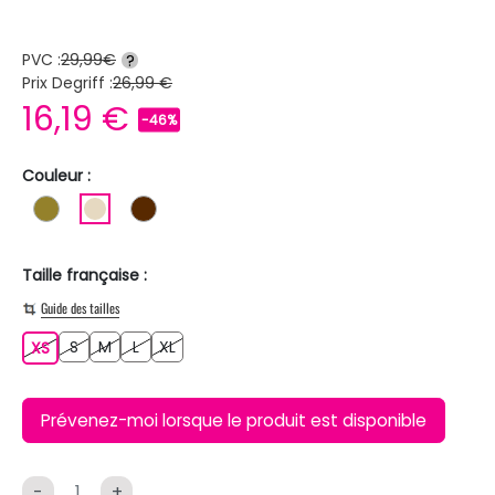
PVC :
29,99€
?
Prix Degriff :
26,99 €
16,19 €
-46%
Couleur :
KAKI
BEIGE
MARRON
Taille française :
Guide des tailles
S
M
L
XL
XS
S
M
L
XL
XS
Prévenez-moi lorsque le produit est disponible
-
+