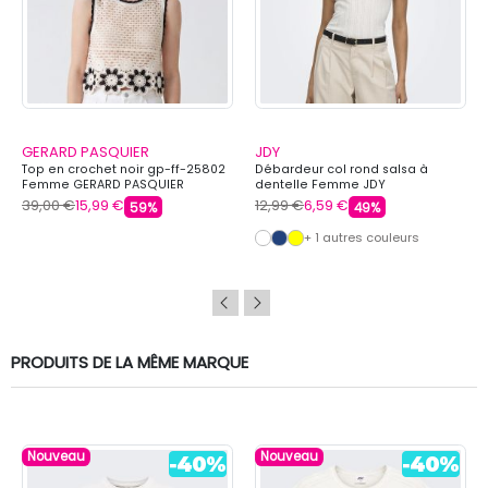
GERARD PASQUIER
JDY
Top en crochet noir gp-ff-25802
Débardeur col rond salsa à
Femme GERARD PASQUIER
dentelle Femme JDY
39,00 €
15,99 €
12,99 €
6,59 €
59%
49%
+ 1 autres couleurs
PRODUITS DE LA MÊME MARQUE
Nouveau
Nouveau