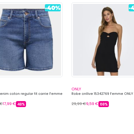
ONLY
denim coton regular fit carrie Femme
Robe onllive 15342769 Femme ONLY
 €
17,99 €
29,99 €
9,59 €
48%
68%