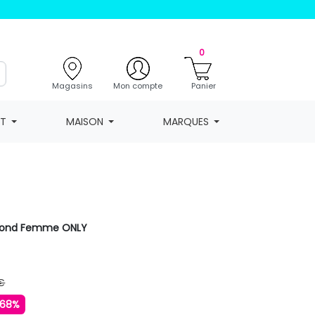
0
Magasins
Mon compte
Panier
NT
MAISON
MARQUES
l rond Femme ONLY
€
-68%