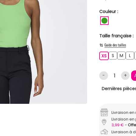
Couleur :
VERT
Taille française :
Guide des tailles
S
M
L
XS
S
M
L
XS
-
+
Dernières pièces
Livraison e
Livraison en 
3,99 €
Offe
Livraison à 