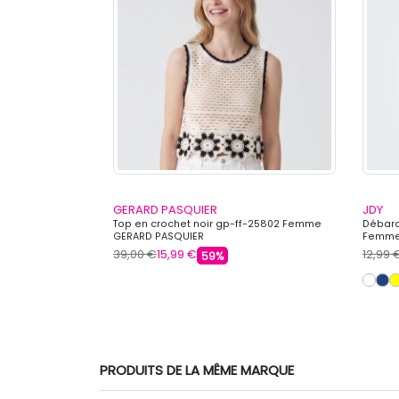
.BELARBI
GERARD PASQUIER
JDY
turé mayabay
Top en crochet noir gp-ff-25802 Femme
Débard
AR M.BELARBI
GERARD PASQUIER
Femme
39,00 €
15,99 €
12,99 
59%
s
PRODUITS DE LA MÊME MARQUE