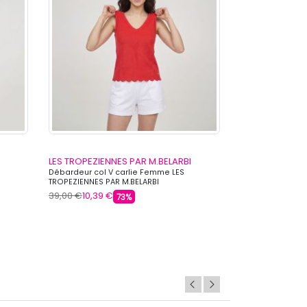
LES TROPEZIENNES PAR M.BELARBI
LES TROPEZIEN
Débardeur col V carlie Femme LES
Débardeur brodé
TROPEZIENNES PAR M.BELARBI
Femme LES TROPE
39,00 €
10,39 €
39,00 €
15,99 €
73%