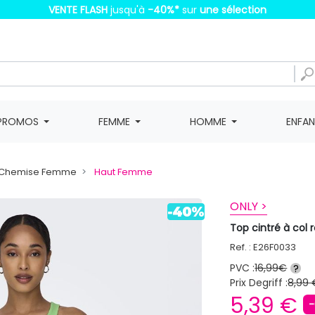
VENTE FLASH
jusqu'à
-40%
*
sur
une sélection
PROMOS
FEMME
HOMME
ENFA
t, Chemise Femme
Haut Femme
ONLY >
Top cintré à co
Ref. : E26F0033
PVC :
16,99€
?
Prix Degriff :
8,99 
5,39 €