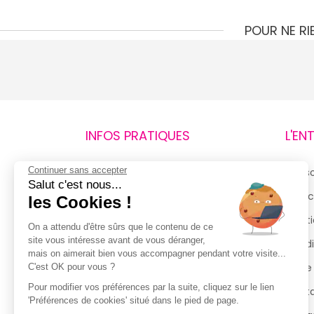
POUR NE R
INFOS PRATIQUES
L'EN
Continuer sans accepter
Retours et remboursements
Qui 
Salut c'est nous...
Suivi de commande
Espac
les Cookies !
Livraisons
Menti
On a attendu d'être sûrs que le contenu de ce
site vous intéresse avant de vous déranger,
Guide des tailles
Condi
mais on aimerait bien vous accompagner pendant votre visite...
Politique de confidentialité
Notre
C'est OK pour vous ?
Pour modifier vos préférences par la suite, cliquez sur le lien
Conditions générales d’utilisation
Cont
'Préférences de cookies' situé dans le pied de page.
de la Carte de Fidélité