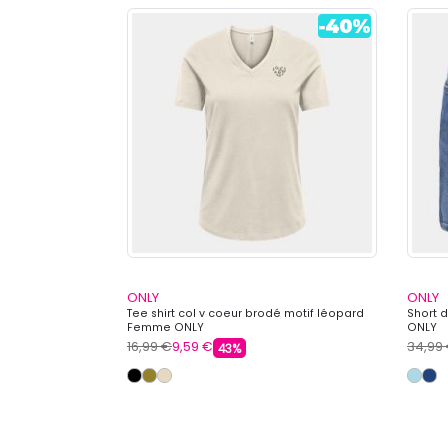
ONLY
ONLY
vec découpe
Tee shirt col v coeur brodé motif léopard
Short 
 Femme ONLY
Femme ONLY
ONLY
16,99 €
9,59 €
34,99
43%