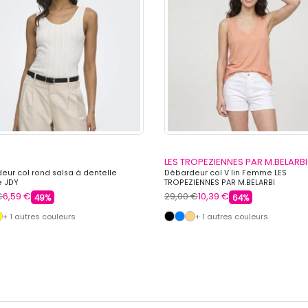
LES TROPEZIENNES PAR M.BELARBI
eur col rond salsa à dentelle
Débardeur col V lin Femme LES
 JDY
TROPEZIENNES PAR M.BELARBI
€
6,59 €
29,00 €
10,39 €
49%
64%
+ 1 autres couleurs
+ 1 autres couleurs