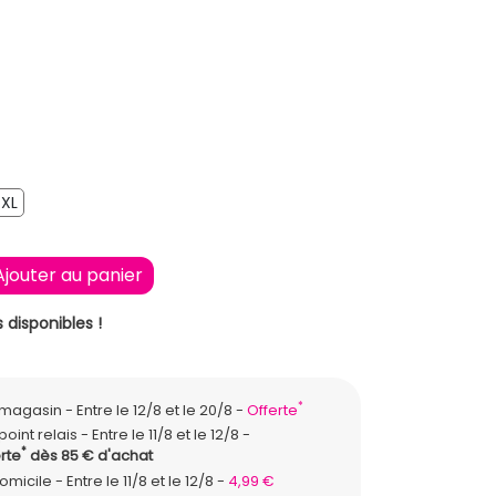
XL
XL
Ajouter au panier
 disponibles !
*
n magasin
Entre le 12/8 et le 20/8
Offerte
point relais
Entre le 11/8 et le 12/8
*
rte
dès 85 € d'achat
domicile
Entre le 11/8 et le 12/8
4,99 €