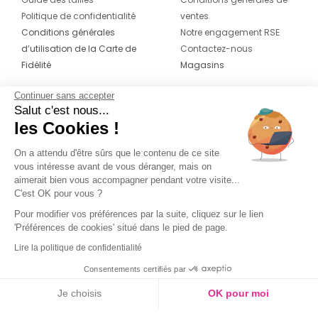
Politique de confidentialité
ventes
Conditions générales
Notre engagement RSE
d’utilisation de la Carte de
Contactez-nous
Fidélité
Magasins
Continuer sans accepter
CONTACT
SUIVEZ-NOUS SUR LES
Salut c'est nous...
RÉSEAUX
les Cookies !
04 42 20 78 42
Du lundi au jeudi de 8h30 à 16h30 & le
On a attendu d'être sûrs que le contenu de ce site
vous intéresse avant de vous déranger, mais on
vendredi de 8h30 à 15h30
aimerait bien vous accompagner pendant votre visite...
C'est OK pour vous ?
Pour modifier vos préférences par la suite, cliquez sur le lien
'Préférences de cookies' situé dans le pied de page.
Lire la politique de confidentialité
Consentements certifiés par
Je choisis
OK pour moi
Axeptio consent
Plateforme de Gestion du Consentement : Personnalisez vos O