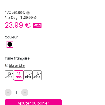
PVC :
49,99€
?
Prix Degriff :
29,99 €
23,99 €
-52%
Couleur :
NOIR
Taille française :
Guide des tailles
10
14
16
12
10 ans
14 ans
16 ans
ans
12 ans
ans
ans
ans
-
+
Ajouter au panier