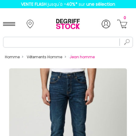
VENTE FLASH
jusqu'à
-40%
*
sur
une sélection
0
Homme
Vêtements Homme
Jean homme