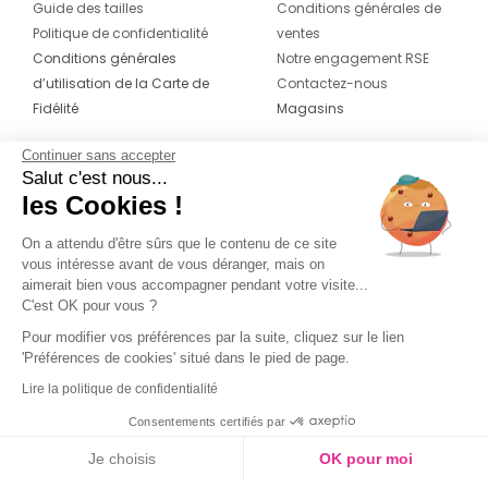
Guide des tailles
Conditions générales de
Politique de confidentialité
ventes
Conditions générales
Notre engagement RSE
d’utilisation de la Carte de
Contactez-nous
Fidélité
Magasins
Continuer sans accepter
CONTACT
SUIVEZ-NOUS SUR LES
Salut c'est nous...
RÉSEAUX
les Cookies !
04 42 20 78 42
Du lundi au jeudi de 8h30 à 16h30 & le
On a attendu d'être sûrs que le contenu de ce site
vous intéresse avant de vous déranger, mais on
vendredi de 8h30 à 15h30
aimerait bien vous accompagner pendant votre visite...
C'est OK pour vous ?
Pour modifier vos préférences par la suite, cliquez sur le lien
'Préférences de cookies' situé dans le pied de page.
Lire la politique de confidentialité
Consentements certifiés par
Je choisis
OK pour moi