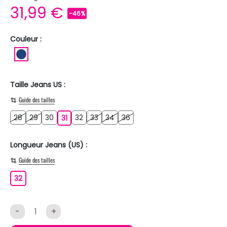
31,99 €
-46%
Couleur :
BLEU FONCE
Taille Jeans US :
Guide des tailles
28
29
30
32
33
34
36
28
29
30
31
32
33
34
36
31
Longueur Jeans (US) :
Guide des tailles
32
32
-
+