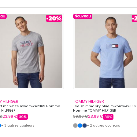
eau
Nouveau
 HILFIGER
TOMMY HILFIGER
irt mc white mwomw42369 Homme
Tee shirt mc sky blue mwomw42366
HILFIGER
Homme TOMMY HILFIGER
 €
23,99 €
39,90 €
23,99 €
39%
39%
+ 3 autres couleurs
+ 2 autres couleurs