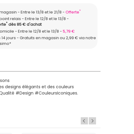
*
n magasin
Entre le 13/8 et le 21/8
Offerte
point relais
Entre le 12/8 et le 13/8
*
rte
dès 85 € d'achat
domicile
Entre le 12/8 et le 13/8
5,79 €
 14 jours - Gratuits en magasin ou 2,99 € via notre
ssimo*
isons
s designs élégants et des couleurs
ualité #Design #CouleursIconiques.