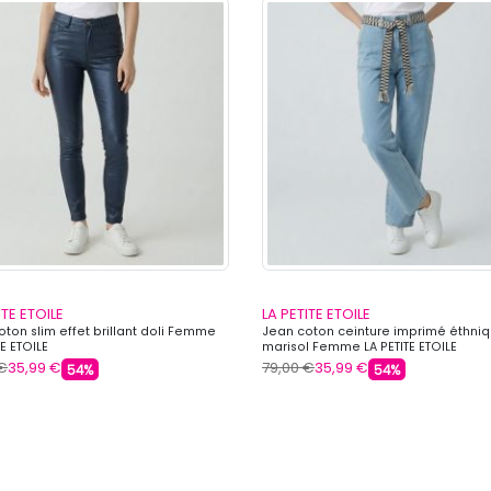
ITE ETOILE
LA PETITE ETOILE
ton slim effet brillant doli Femme
Jean coton ceinture imprimé éthni
TE ETOILE
marisol Femme LA PETITE ETOILE
 €
35,99 €
79,00 €
35,99 €
54%
54%