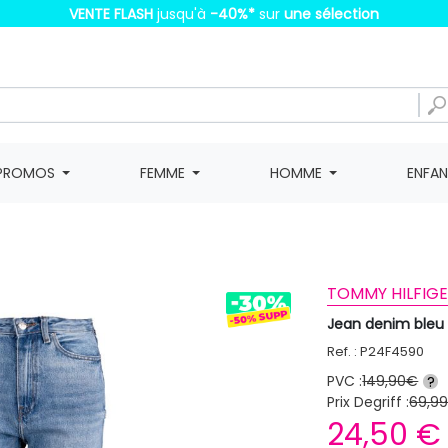
VENTE FLASH
jusqu'à
-40%
*
sur
une sélection
PROMOS
FEMME
HOMME
ENFA
TOMMY HILFIGE
Jean denim bleu
Ref. : P24F4590
PVC :
149,90€
?
Prix Degriff :
69,9
24,50 