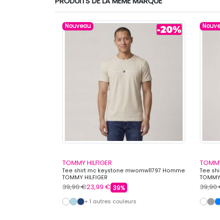
PRODUITS DE LA MÊME MARQUE
Nouveau
Nouv
TOMMY HILFIGER
TOMMY
 Femme TOMMY
Tee shirt mc keystone mwomw11797 Homme
Tee sh
TOMMY HILFIGER
TOMMY 
39,90 €
23,99 €
39,90
39%
+ 1 autres couleurs