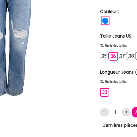
Couleur :
BLEU
Taille Jeans US :
Guide des tailles
25
27
2
25
26
27
28
26
Longueur Jeans (
Guide des tailles
32
32
-
+
Dernières pièces