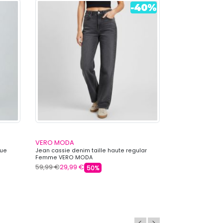
VERO MODA
VERO MODA
que
Jean cassie denim taille haute regular
Jean clair denim 
Femme VERO MODA
haute Femme V
59,99 €
29,99 €
59,99 €
29,99 
50%