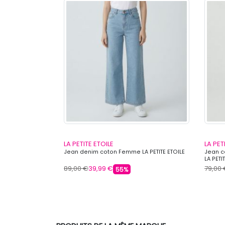
LA PETITE ETOILE
LA PET
nim christa
Jean denim coton Femme LA PETITE ETOILE
Jean co
LA PETI
89,00 €
39,99 €
79,00
55%