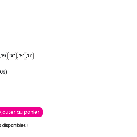
8
29
30
31
32
29
30
31
32
US) :
Ajouter au panier
 disponibles !