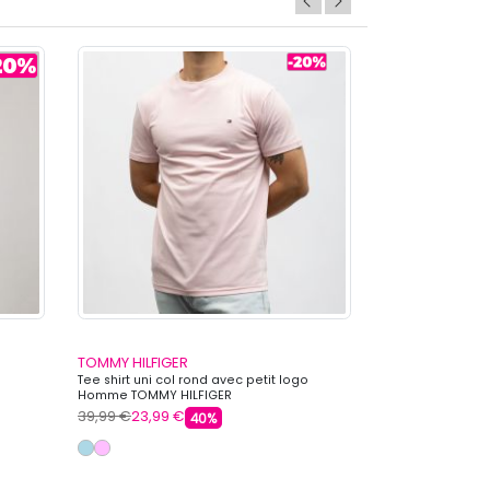
TOMMY HILFIGER
TOMMY HILFIGE
Tee shirt uni col rond avec petit logo
Tee shirt col ro
Homme TOMMY HILFIGER
Homme TOMMY H
39,99 €
23,99 €
49,99 €
21,59 €
40%
+ 5 autre