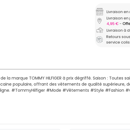
Livraison e
Livraison en 
4,95 €
Offe
Livraison à 
Retours sous
service coli
de la marque TOMMY HILFIGER à prix dégriffé.
Saison : Toutes sa
ne populaire, offrant des vêtements de qualité supérieure, de
n ligne. #TommyHilfiger #Mode #Vêtements #Style #Fashion #Q