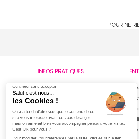
POUR NE R
INFOS PRATIQUES
L'EN
Continuer sans accepter
Retours et remboursements
Qui 
Salut c'est nous...
Suivi de commande
Espac
les Cookies !
Livraisons
Menti
On a attendu d'être sûrs que le contenu de ce
site vous intéresse avant de vous déranger,
Guide des tailles
Condi
mais on aimerait bien vous accompagner pendant votre visite...
Politique de confidentialité
Notre
C'est OK pour vous ?
Pour modifier vos préférences par la suite, cliquez sur le lien