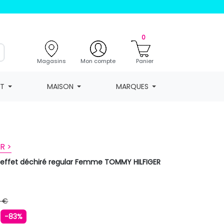
0
Magasins
Mon compte
Panier
NT
MAISON
MARQUES
R >
 effet déchiré regular Femme TOMMY HILFIGER
9 €
€
-83%