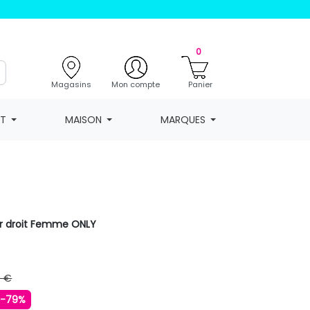
0
Magasins
Mon compte
Panier
NT
MAISON
MARQUES
air droit Femme ONLY
9 €
-79%