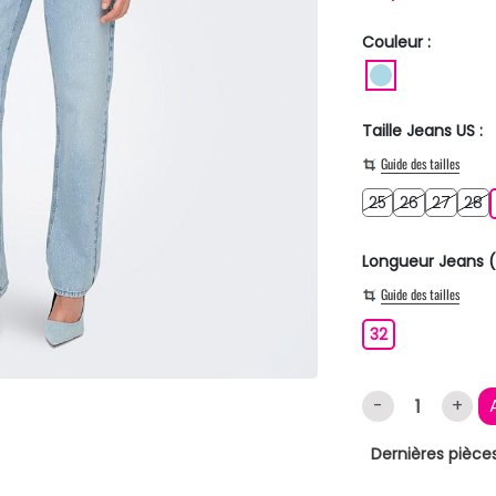
Couleur :
BLEU CLAIR
Taille Jeans US :
Guide des tailles
25
26
27
2
25
26
27
28
Longueur Jeans (
Guide des tailles
32
32
-
+
Dernières pièces