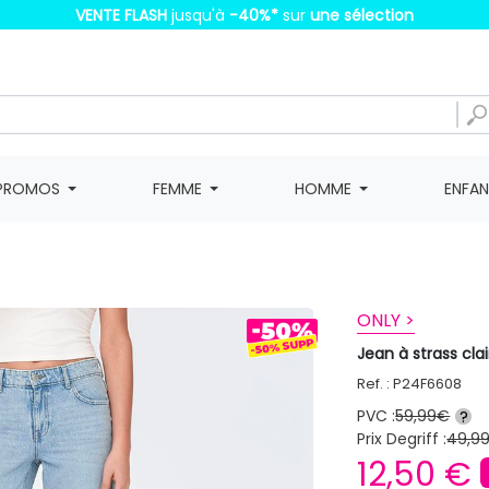
VENTE FLASH
jusqu'à
-40%
*
sur
une sélection
PROMOS
FEMME
HOMME
ENFA
ONLY >
Jean à strass cl
Ref. : P24F6608
PVC :
59,99€
?
Prix Degriff :
49,9
12,50 €