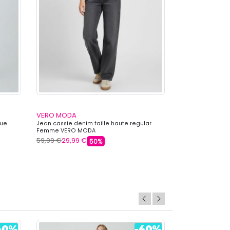
VERO MODA
VERO MODA
que
Jean cassie denim taille haute regular
Jean clair denim 
Femme VERO MODA
haute Femme V
59,99 €
29,99 €
59,99 €
29,99 
50%