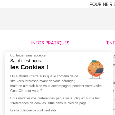
POUR NE R
INFOS PRATIQUES
L'EN
Continuer sans accepter
Retours et remboursements
Qui 
Salut c'est nous...
Suivi de commande
Espac
les Cookies !
Livraisons
Menti
On a attendu d'être sûrs que le contenu de ce
site vous intéresse avant de vous déranger,
Guide des tailles
Condi
mais on aimerait bien vous accompagner pendant votre visite...
Politique de confidentialité
Notre
C'est OK pour vous ?
Pour modifier vos préférences par la suite, cliquez sur le lien
Conditions générales d’utilisation
Cont
'Préférences de cookies' situé dans le pied de page.
de la Carte de Fidélité
Magas
Lire la politique de confidentialité