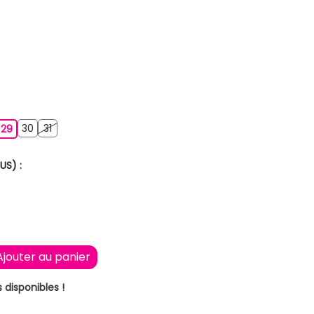
8
30
31
29
30
31
29
US) :
Ajouter au panier
 disponibles !