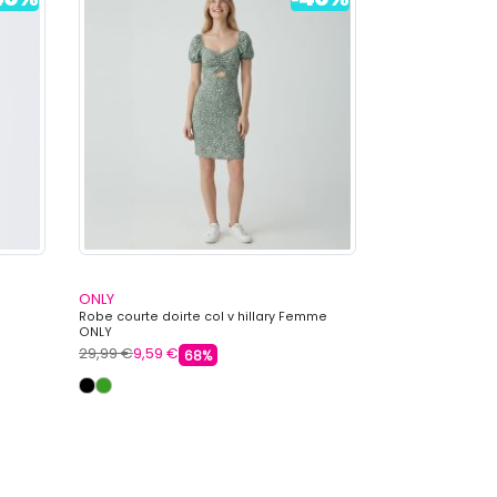
ONLY
ONLY
Robe courte doirte col v hillary Femme
Robe courte noi
ONLY
Femme ONLY
29,99 €
9,59 €
29,99 €
9,59 €
68%