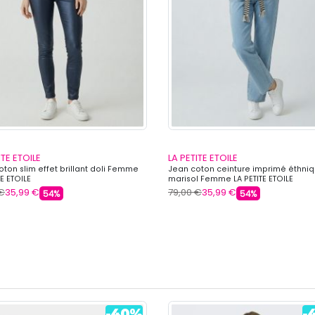
ITE ETOILE
LA PETITE ETOILE
ton slim effet brillant doli Femme
Jean coton ceinture imprimé éthni
TE ETOILE
marisol Femme LA PETITE ETOILE
 €
35,99 €
79,00 €
35,99 €
54%
54%