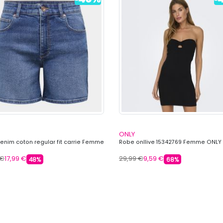
ONLY
denim coton regular fit carrie Femme
Robe onllive 15342769 Femme ONLY
 €
17,99 €
29,99 €
9,59 €
48%
68%