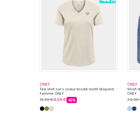
ONLY
ONLY
vec découpe
Tee shirt col v coeur brodé motif léopard
Short 
 Femme ONLY
Femme ONLY
ONLY
16,99 €
9,59 €
34,99
43%