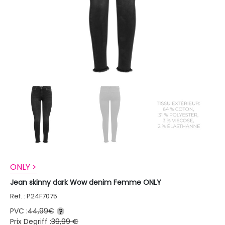
ONLY >
Jean skinny dark Wow denim Femme ONLY
Ref. : P24F7075
PVC :
44,99€
?
Prix Degriff :
39,99 €