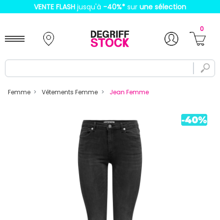
VENTE FLASH
jusqu'à
-40%
*
sur
une sélection
0
Femme
Vêtements Femme
Jean Femme