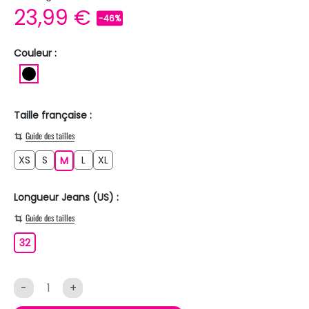
23,99 €
-46%
Couleur :
NOIR
Taille française :
Guide des tailles
XS
S
L
XL
XS
S
M
L
XL
M
Longueur Jeans (US) :
Guide des tailles
32
32
-
+