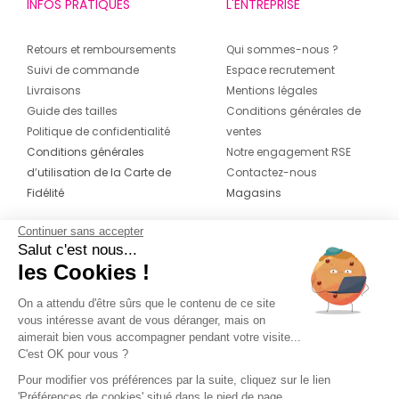
INFOS PRATIQUES
L'ENTREPRISE
Retours et remboursements
Qui sommes-nous ?
Suivi de commande
Espace recrutement
Livraisons
Mentions légales
Guide des tailles
Conditions générales de
Politique de confidentialité
ventes
Conditions générales
Notre engagement RSE
d’utilisation de la Carte de
Contactez-nous
Fidélité
Magasins
Continuer sans accepter
CONTACT
SUIVEZ-NOUS SUR LES
Salut c'est nous...
RÉSEAUX
les Cookies !
04 42 20 78 42
Du lundi au jeudi de 8h30 à 16h30 & le
On a attendu d'être sûrs que le contenu de ce site
vous intéresse avant de vous déranger, mais on
vendredi de 8h30 à 15h30
aimerait bien vous accompagner pendant votre visite...
C'est OK pour vous ?
Pour modifier vos préférences par la suite, cliquez sur le lien
'Préférences de cookies' situé dans le pied de page.