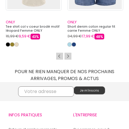
ONLY
ONLY
Tee shirt col v coeur brodé motif
Short denim coton regular fit
léopard Femme ONLY
carrie Femme ONLY
16,99 €
9,59 €
34,99 €
17,99 €
43%
48%
POUR NE RIEN MANQUER DE NOS PROCHAINS
ARRIVAGES, PROMOS & ACTUS
INFOS PRATIQUES
L'ENTREPRISE