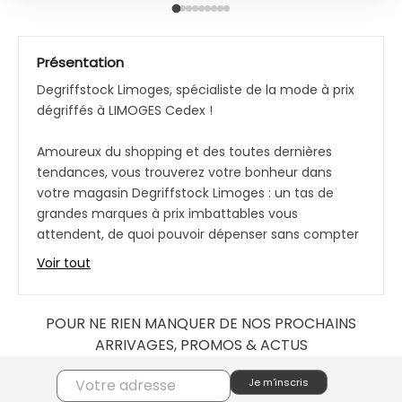
Présentation
Degriffstock Limoges, spécialiste de la mode à prix
dégriffés à LIMOGES Cedex !
Amoureux du shopping et des toutes dernières
tendances, vous trouverez votre bonheur dans
votre magasin Degriffstock Limoges : un tas de
grandes marques à prix imbattables vous
attendent, de quoi pouvoir dépenser sans compter
!
Voir tout
Collections hommes, femmes et enfants, vivez
l’expérience des grandes marques à prix
POUR NE RIEN MANQUER DE NOS PROCHAINS
raisonnables grâce à notre offre déstockage à
ARRIVAGES, PROMOS & ACTUS
LIMOGES Cedex.
Une envie spéciale, un look particulier, un
changement de garde-robe ? Votre magasin