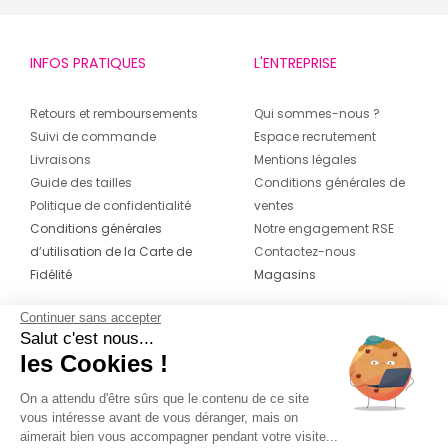
Degriffstock LIMOGES Cedex ne cessera de vous
surprendre avec ses arrivages hebdomadaires et
INFOS PRATIQUES
L'ENTREPRISE
ses marques exclusives.
Votre magasin de déstockage de vêtements de
Retours et remboursements
Qui sommes-nous ?
marques à LIMOGES Cedex s’engage à vous fournir
Suivi de commande
Espace recrutement
le meilleur service aux meilleurs prix toute l’année.
Livraisons
Mentions légales
Degriffstock Limoges vous accueille avec un accès
Guide des tailles
Conditions générales de
facile et parking gratuit.
Politique de confidentialité
ventes
Conditions générales
Notre engagement RSE
d’utilisation de la Carte de
Contactez-nous
Fidélité
Magasins
Continuer sans accepter
CONTACT
SUIVEZ-NOUS SUR LES
Salut c'est nous...
RÉSEAUX
les Cookies !
04 42 20 78 42
Du lundi au jeudi de 8h30 à 16h30 & le
On a attendu d'être sûrs que le contenu de ce site
vous intéresse avant de vous déranger, mais on
vendredi de 8h30 à 15h30
aimerait bien vous accompagner pendant votre visite...