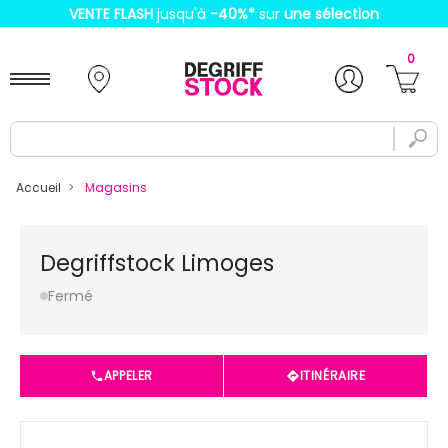
VENTE FLASH
jusqu'à
-40%
*
sur
une sélection
0
Accueil
Magasins
Degriffstock Limoges
Fermé
APPELER
ITINÉRAIRE