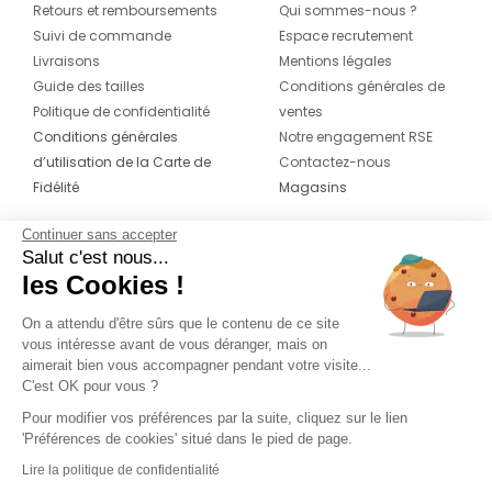
Retours et remboursements
Qui sommes-nous ?
Suivi de commande
Espace recrutement
Livraisons
Mentions légales
Guide des tailles
Conditions générales de
Politique de confidentialité
ventes
Conditions générales
Notre engagement RSE
d’utilisation de la Carte de
Contactez-nous
Fidélité
Magasins
Continuer sans accepter
CONTACT
SUIVEZ-NOUS SUR LES
Salut c'est nous...
RÉSEAUX
les Cookies !
04 42 20 78 42
Du lundi au jeudi de 8h30 à 16h30 & le
On a attendu d'être sûrs que le contenu de ce site
vous intéresse avant de vous déranger, mais on
vendredi de 8h30 à 15h30
aimerait bien vous accompagner pendant votre visite...
C'est OK pour vous ?
Pour modifier vos préférences par la suite, cliquez sur le lien
'Préférences de cookies' situé dans le pied de page.
Lire la politique de confidentialité