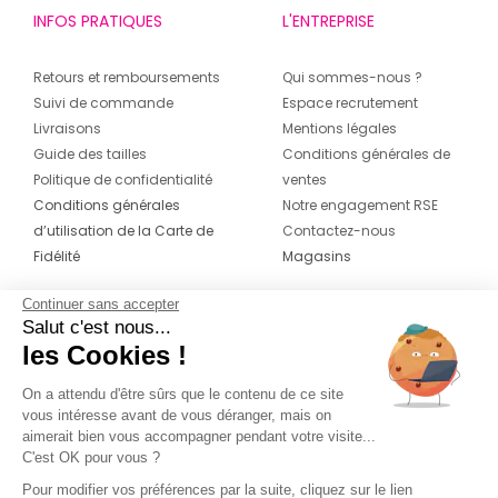
INFOS PRATIQUES
L'ENTREPRISE
Retours et remboursements
Qui sommes-nous ?
Suivi de commande
Espace recrutement
Livraisons
Mentions légales
Guide des tailles
Conditions générales de
Politique de confidentialité
ventes
Conditions générales
Notre engagement RSE
d’utilisation de la Carte de
Contactez-nous
Fidélité
Magasins
Continuer sans accepter
CONTACT
SUIVEZ-NOUS SUR LES
Salut c'est nous...
RÉSEAUX
les Cookies !
04 42 20 78 42
Du lundi au jeudi de 8h30 à 16h30 & le
On a attendu d'être sûrs que le contenu de ce site
vous intéresse avant de vous déranger, mais on
vendredi de 8h30 à 15h30
aimerait bien vous accompagner pendant votre visite...
C'est OK pour vous ?
Pour modifier vos préférences par la suite, cliquez sur le lien