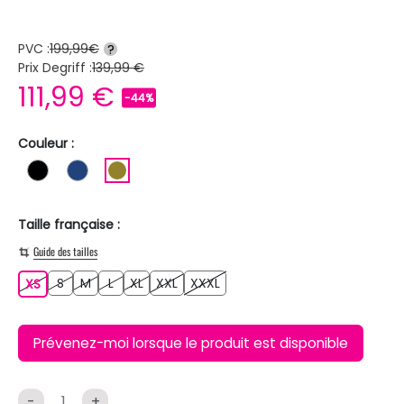
PVC :
199,99€
?
Prix Degriff :
139,99 €
111,99 €
-44%
Couleur :
NOIR
BLEU FONCE
KAKI
Taille française :
Guide des tailles
S
M
L
XL
XXL
XXXL
XS
S
M
L
XL
XXL
XXXL
XS
Prévenez-moi lorsque le produit est disponible
-
+