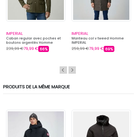
IMPERIAL
IMPERIAL
Caban regular avec poches et
Manteau col v tweed Homme
boutons argentés Homme
IMPERIAL
IMPERIAL
239,99 €
79,99 €
259,99 €
79,99 €
66%
69%
PRODUITS DE LA MÊME MARQUE