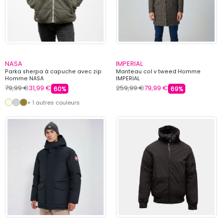
NASA
IMPERIAL
Parka sherpa à capuche avec zip
Manteau col v tweed Homme
Homme NASA
IMPERIAL
79,99 €
31,99 €
259,99 €
79,99 €
60%
69%
+ 1 autres couleurs