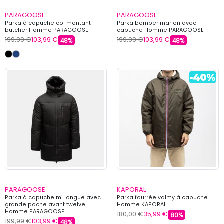
PARAGOOSE
PARAGOOSE
Parka à capuche col montant
Parka bomber marlon avec
butcher Homme PARAGOOSE
capuche Homme PARAGOOSE
199,99 €
103,99 €
199,99 €
103,99 €
48%
48%
PARAGOOSE
KAPORAL
Parka à capuche mi longue avec
Parka fourrée valmy à capuche
grande poche avant twelve
Homme KAPORAL
Homme PARAGOOSE
180,00 €
35,99 €
80%
199,99 €
103,99 €
48%