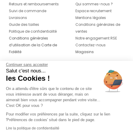
Retours et remboursements
Qui sommes-nous ?
Suivi de commande
Espace recrutement
Livraisons
Mentions légales
Guide des tailles
Conditions générales de
Politique de confidentialité
ventes
Conditions générales
Notre engagement RSE
d’utilisation de la Carte de
Contactez-nous
Fidélité
Magasins
Continuer sans accepter
CONTACT
SUIVEZ-NOUS SUR LES
Salut c'est nous...
RÉSEAUX
les Cookies !
04 42 20 78 42
Du lundi au jeudi de 8h30 à 16h30 & le
On a attendu d'être sûrs que le contenu de ce site
vous intéresse avant de vous déranger, mais on
vendredi de 8h30 à 15h30
aimerait bien vous accompagner pendant votre visite...
C'est OK pour vous ?
Pour modifier vos préférences par la suite, cliquez sur le lien
'Préférences de cookies' situé dans le pied de page.
Lire la politique de confidentialité