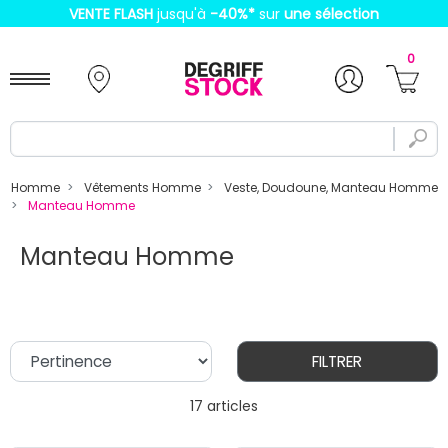
VENTE FLASH
jusqu'à
-40%
*
sur
une sélection
0
Homme
Vêtements Homme
Veste, Doudoune, Manteau Homme
Manteau Homme
Manteau Homme
FILTRER
17 articles