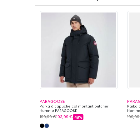
PARAGOOSE
PARA
apuche polaire
Parka à capuche col montant butcher
Parka 
Homme PARAGOOSE
Homme
199,99 €
103,99 €
199,99
48%