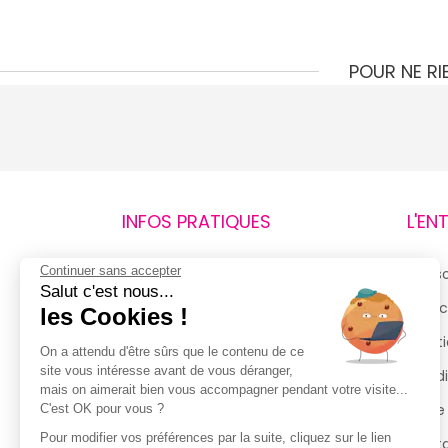
POUR NE R
INFOS PRATIQUES
L'EN
Continuer sans accepter
Retours et remboursements
Qui 
Salut c'est nous...
Suivi de commande
Espac
les Cookies !
Livraisons
Menti
On a attendu d'être sûrs que le contenu de ce
site vous intéresse avant de vous déranger,
Guide des tailles
Condi
mais on aimerait bien vous accompagner pendant votre visite...
Politique de confidentialité
Notre
C'est OK pour vous ?
Pour modifier vos préférences par la suite, cliquez sur le lien
Conditions générales d’utilisation
Cont