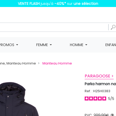
VENTE FLASH
jusqu'à
-40%
*
sur
une sélection
PROMOS
FEMME
HOMME
ENFA
une, Manteau Homme
Manteau Homme
PARAGOOSE >
Parka harmon 
Ref. : H25H0383
5
/
5
PVC :
209,99€
?