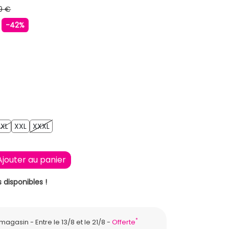
9 €
€
-42%
ONCE
XL
XXL
XXXL
XL
XXL
XXXL
Ajouter au panier
 disponibles !
*
n magasin
Entre le 13/8 et le 21/8
Offerte