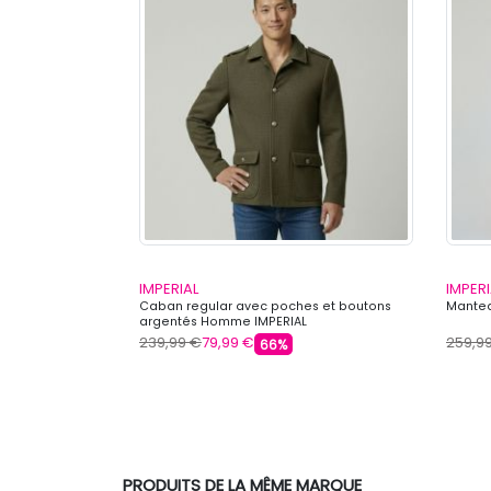
IMPERIAL
IMPERI
capuche fourrée
Caban regular avec poches et boutons
Mantea
AGOOSE
argentés Homme IMPERIAL
239,99 €
79,99 €
259,9
66%
PRODUITS DE LA MÊME MARQUE