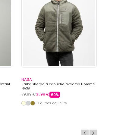
NASA
PARAGOOSE
ontant
Parka sherpa à capuche avec zip Homme
Parka à capuche
NASA
Homme PARAGO
79,99 €
31,99 €
199,99 €
103,99
60%
+ 1 autres couleurs