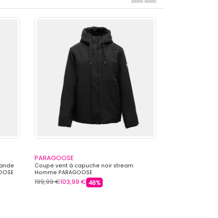
PARAGOOSE
PARAGOOSE
rande
Coupe vent à capuche noir stream
Veste tissu lis
GOOSE
Homme PARAGOOSE
effet moutonn
199,99 €
103,99 €
199,99 €
103,99
48%