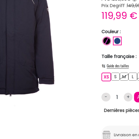
Prix Degriff :
149,9
119,99 
Couleur :
NOIR
BLEU F
Taille française :
Guide des tailles
S
M
L
XS
S
M
L
XS
-
+
Dernières pièces
Livraison e