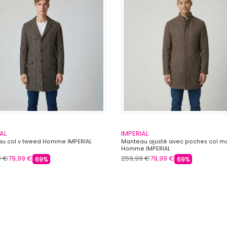
AL
IMPERIAL
u col v tweed Homme IMPERIAL
Manteau ajusté avec poches col m
Homme IMPERIAL
9 €
79,99 €
259,99 €
79,99 €
69%
69%