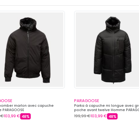
GOOSE
PARAGOOSE
bomber marlon avec capuche
Parka à capuche mi longue avec g
 PARAGOOSE
poche avant twelve Homme PARA
 €
103,99 €
199,99 €
103,99 €
48%
48%