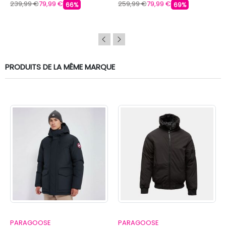
IMPERIAL
239,99 €
79,99 €
259,99 €
79,99 €
66%
69%
PRODUITS DE LA MÊME MARQUE
PARAGOOSE
PARAGOOSE