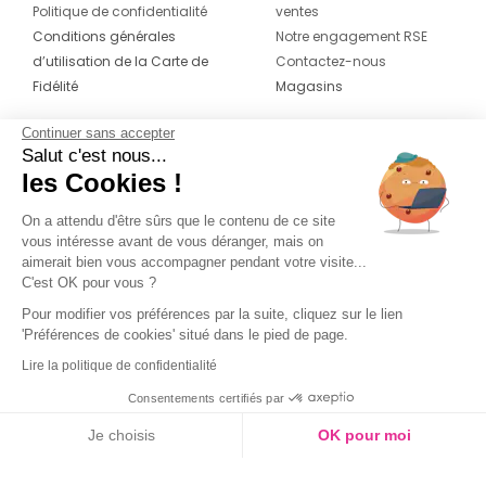
Politique de confidentialité
ventes
Conditions générales
Notre engagement RSE
d’utilisation de la Carte de
Contactez-nous
Fidélité
Magasins
Continuer sans accepter
CONTACT
SUIVEZ-NOUS SUR LES
Salut c'est nous...
RÉSEAUX
les Cookies !
04 42 20 78 42
Du lundi au jeudi de 8h30 à 16h30 & le
On a attendu d'être sûrs que le contenu de ce site
vous intéresse avant de vous déranger, mais on
vendredi de 8h30 à 15h30
aimerait bien vous accompagner pendant votre visite...
C'est OK pour vous ?
Pour modifier vos préférences par la suite, cliquez sur le lien
'Préférences de cookies' situé dans le pied de page.
Lire la politique de confidentialité
Consentements certifiés par
Je choisis
OK pour moi
Axeptio consent
Plateforme de Gestion du Consentement : Personnalisez vos O