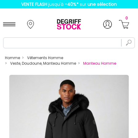
VENTE FLASH
jusqu'à
-40%
*
sur
une sélection
0
Homme
Vêtements Homme
Veste, Doudoune, Manteau Homme
Manteau Homme