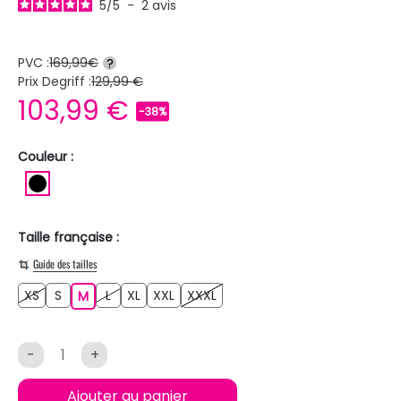
5
/
5
-
2
avis
PVC :
169,99€
?
Prix Degriff :
129,99 €
103,99 €
-38%
Couleur :
NOIR
Taille française :
Guide des tailles
XS
S
L
XL
XXL
XXXL
XS
S
M
L
XL
XXL
XXXL
M
-
+
Ajouter au panier