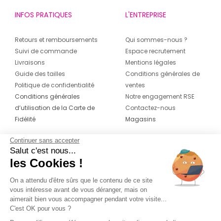
INFOS PRATIQUES
L'ENTREPRISE
Retours et remboursements
Qui sommes-nous ?
Suivi de commande
Espace recrutement
Livraisons
Mentions légales
Guide des tailles
Conditions générales de
Politique de confidentialité
ventes
Conditions générales
Notre engagement RSE
d’utilisation de la Carte de
Contactez-nous
Fidélité
Magasins
Continuer sans accepter
CONTACT
SUIVEZ-NOUS SUR LES
Salut c'est nous...
RÉSEAUX
les Cookies !
04 42 20 78 42
Du lundi au jeudi de 8h30 à 16h30 & le
On a attendu d'être sûrs que le contenu de ce site
vous intéresse avant de vous déranger, mais on
vendredi de 8h30 à 15h30
aimerait bien vous accompagner pendant votre visite...
C'est OK pour vous ?