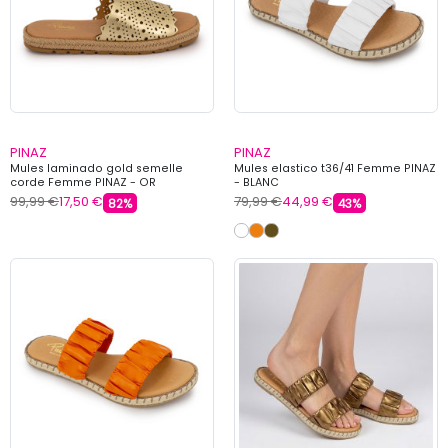
PINAZ
PINAZ
Mules laminado gold semelle
Mules elastico t36/41 Femme PINAZ
corde Femme PINAZ - OR
- BLANC
99,99 €
17,50 €
79,99 €
44,99 €
82%
43%