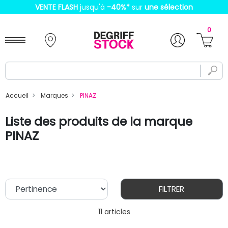
VENTE FLASH
jusqu'à
-40%
*
sur
une sélection
0
Accueil
Marques
PINAZ
Liste des produits de la marque
PINAZ
FILTRER
11 articles