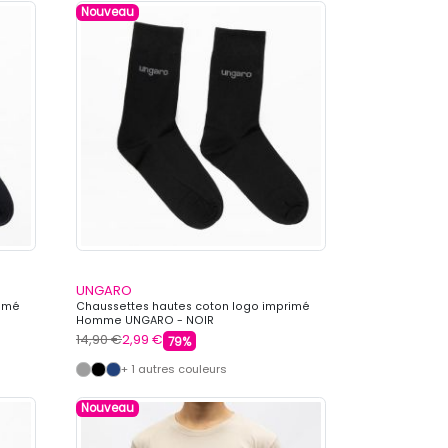
Nouveau
UNGARO
rimé
Chaussettes hautes coton logo imprimé
Homme UNGARO - NOIR
14,90 €
2,99 €
79%
+ 1 autres couleurs
Nouveau