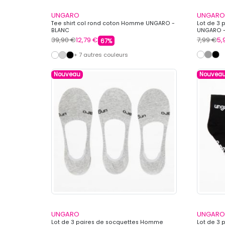
UNGARO
UNGARO
Tee shirt col rond coton Homme UNGARO -
Lot de 3
BLANC
UNGARO -
39,90 €
12,79 €
7,99 €
5,
67%
+ 7 autres couleurs
Nouveau
Nouvea
UNGARO
UNGARO
Lot de 3 paires de socquettes Homme
Lot de 3 