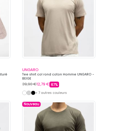
UNGARO
xturé
Tee shirt col rond coton Homme UNGARO -
BEIGE
39,90 €
12,79 €
67%
+ 7 autres couleurs
Nouveau