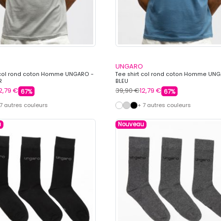
UNGARO
t col rond coton Homme UNGARO -
Tee shirt col rond coton Homme UN
R
BLEU
2,79 €
39,90 €
12,79 €
67%
67%
 7 autres couleurs
+ 7 autres couleurs
u
Nouveau