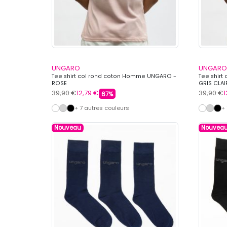
UNGARO
UNGARO
Tee shirt col rond coton Homme UNGARO -
Tee shir
ROSE
GRIS CLAI
39,90 €
12,79 €
39,90 €
1
67%
+ 7 autres couleurs
+
Nouveau
Nouvea