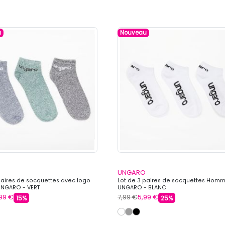
u
Nouveau
UNGARO
paires de socquettes avec logo
Lot de 3 paires de socquettes Hom
NGARO - VERT
UNGARO - BLANC
99 €
7,99 €
5,99 €
15%
25%