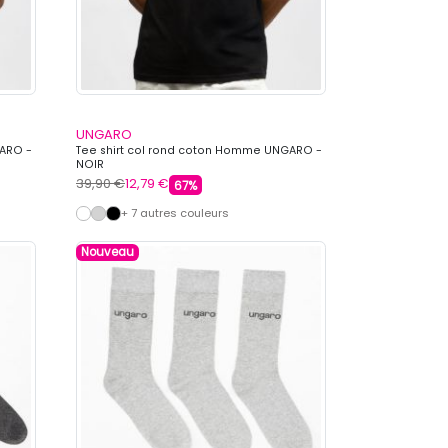
UNGARO
GARO -
Tee shirt col rond coton Homme UNGARO -
NOIR
39,90 €
12,79 €
67%
+ 7 autres couleurs
Nouveau