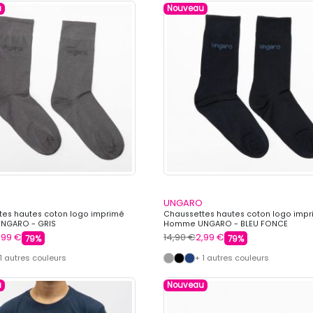
u
Nouveau
UNGARO
tes hautes coton logo imprimé
Chaussettes hautes coton logo imp
NGARO - GRIS
Homme UNGARO - BLEU FONCE
,99 €
14,90 €
2,99 €
79%
79%
 1 autres couleurs
+ 1 autres couleurs
u
Nouveau