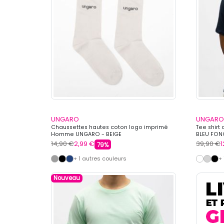
UNGARO
UNGARO
Chaussettes hautes coton logo imprimé
Tee shir
Homme UNGARO - BEIGE
BLEU FON
14,90 €
2,99 €
39,90 €
1
79%
+ 1 autres couleurs
+
Nouveau