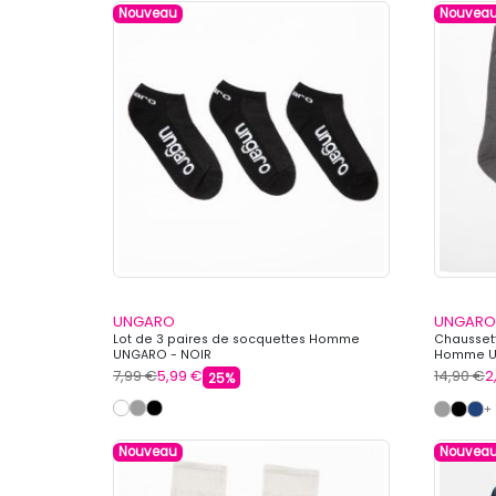
Nouveau
Nouvea
UNGARO
UNGARO
Lot de 3 paires de socquettes Homme
Chausset
UNGARO - NOIR
Homme U
7,99 €
5,99 €
14,90 €
2
25%
+
Nouveau
Nouvea