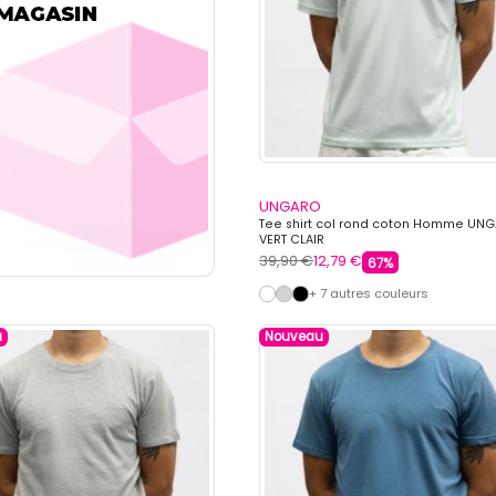
UNGARO
Tee shirt col rond coton Homme UN
VERT CLAIR
39,90 €
12,79 €
67%
+ 7 autres couleurs
u
Nouveau