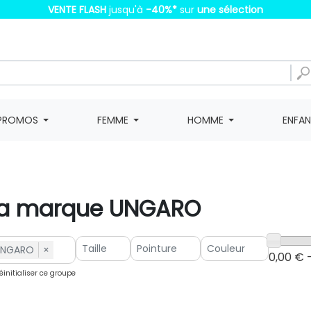
VENTE FLASH
jusqu'à
-40%
*
sur
une sélection
PROMOS
FEMME
HOMME
ENFA
e la marque UNGARO
UNGARO
×
0,00 € 
initialiser ce groupe