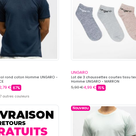
UNGARO
t col rond coton Homme UNGARO -
Lot de 3 chaussettes courtes tissu te
CE
Homme UNGARO - MARRON
2,79 €
5,90 €
4,99 €
67%
15%
 7 autres couleurs
Nouveau