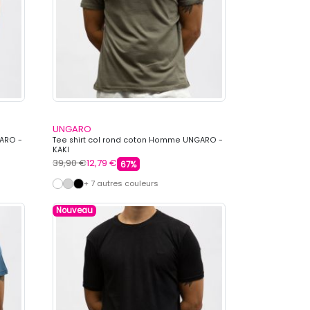
UNGARO
GARO -
Tee shirt col rond coton Homme UNGARO -
KAKI
39,90 €
12,79 €
67%
+ 7 autres couleurs
Nouveau