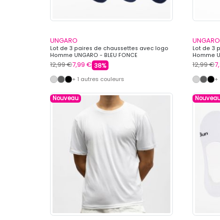
UNGARO
UNGARO
Lot de 3 paires de chaussettes avec logo
Lot de 3 
Homme UNGARO - BLEU FONCE
Homme U
12,99 €
7,99 €
12,99 €
7
38%
+ 1 autres couleurs
+
Nouveau
Nouvea