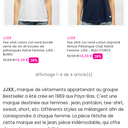
JJXX
JJXX
Tee shirt coton col rond brodé
Tee shirt col rond coton imprimé
verre de vin et boules de
Amour Pétanque Club Astrid
pétanques Astrid Femme JJXX -
Femme JJXX - BLEU FONCE
BLANC
19,99 €
14,39 €
28%
19,99 €
14,39 €
28%
Affichage 1-4 de 4 article(s)
JJXX
,
marque de vêtements appartenant au groupe
Bestseller a été crée en 1989 aux Pays-Bas. C'est une
marque destinée aux femmes : jean, pantalon, tee-shirt,
sweat, short, etc. Différents styles se mélangent afin de
correspondre à chaque femme. La pièce fétiche de
cette marque est le jean, pièce indémodable, qui offre