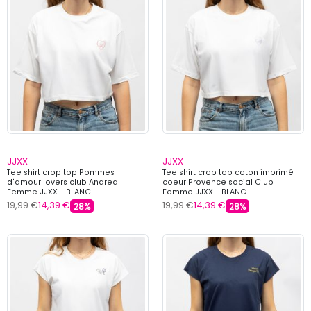
JJXX
JJXX
Tee shirt crop top Pommes
Tee shirt crop top coton imprimé
d'amour lovers club Andrea
coeur Provence social Club
Femme JJXX - BLANC
Femme JJXX - BLANC
19,99 €
14,39 €
19,99 €
14,39 €
28%
28%