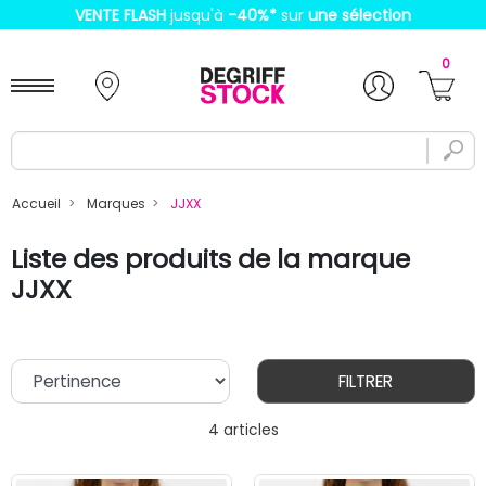
VENTE FLASH
jusqu'à
-40%
*
sur
une sélection
0
Accueil
Marques
JJXX
Liste des produits de la marque
JJXX
FILTRER
4 articles