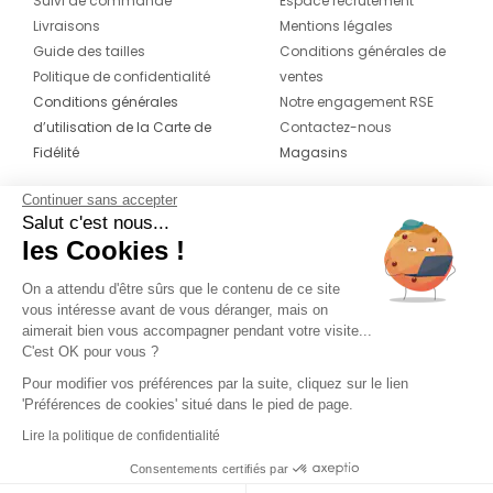
Suivi de commande
Espace recrutement
Livraisons
Mentions légales
Guide des tailles
Conditions générales de
Politique de confidentialité
ventes
Conditions générales
Notre engagement RSE
d’utilisation de la Carte de
Contactez-nous
Fidélité
Magasins
Continuer sans accepter
CONTACT
SUIVEZ-NOUS SUR LES
Salut c'est nous...
RÉSEAUX
les Cookies !
04 42 20 78 42
Du lundi au jeudi de 8h30 à 16h30 & le
On a attendu d'être sûrs que le contenu de ce site
vous intéresse avant de vous déranger, mais on
vendredi de 8h30 à 15h30
aimerait bien vous accompagner pendant votre visite...
C'est OK pour vous ?
Pour modifier vos préférences par la suite, cliquez sur le lien
'Préférences de cookies' situé dans le pied de page.
Lire la politique de confidentialité
Consentements certifiés par