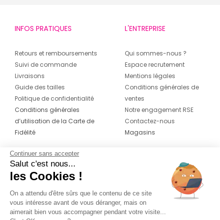
INFOS PRATIQUES
L'ENTREPRISE
Retours et remboursements
Qui sommes-nous ?
Suivi de commande
Espace recrutement
Livraisons
Mentions légales
Guide des tailles
Conditions générales de
Politique de confidentialité
ventes
Conditions générales
Notre engagement RSE
d’utilisation de la Carte de
Contactez-nous
Fidélité
Magasins
Continuer sans accepter
CONTACT
SUIVEZ-NOUS SUR LES
Salut c'est nous...
RÉSEAUX
les Cookies !
04 42 20 78 42
Du lundi au jeudi de 8h30 à 16h30 & le
On a attendu d'être sûrs que le contenu de ce site
vous intéresse avant de vous déranger, mais on
vendredi de 8h30 à 15h30
aimerait bien vous accompagner pendant votre visite...