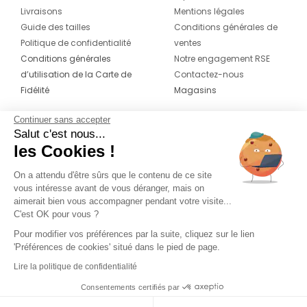
Livraisons
Mentions légales
Guide des tailles
Conditions générales de
Politique de confidentialité
ventes
Conditions générales
Notre engagement RSE
d’utilisation de la Carte de
Contactez-nous
Fidélité
Magasins
Continuer sans accepter
CONTACT
SUIVEZ-NOUS SUR LES
Salut c'est nous...
RÉSEAUX
les Cookies !
04 42 20 78 42
Du lundi au jeudi de 8h30 à 16h30 & le
On a attendu d'être sûrs que le contenu de ce site
vous intéresse avant de vous déranger, mais on
vendredi de 8h30 à 15h30
aimerait bien vous accompagner pendant votre visite...
C'est OK pour vous ?
Pour modifier vos préférences par la suite, cliquez sur le lien
'Préférences de cookies' situé dans le pied de page.
Lire la politique de confidentialité
Consentements certifiés par