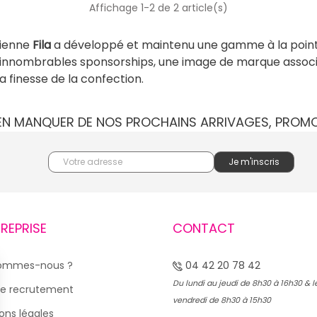
Affichage 1-2 de 2 article(s)
alienne
Fila
a développé et maintenu une gamme à la pointe 
il d’innombrables sponsorships, une image de marque assoc
a finesse de la confection.
IEN MANQUER DE NOS PROCHAINS ARRIVAGES, PROM
TREPRISE
CONTACT
sommes-nous ?
04 42 20 78 42
Du lundi au jeudi de 8h30 à 16h30 & l
e recrutement
vendredi de 8h30 à 15h30
ons légales