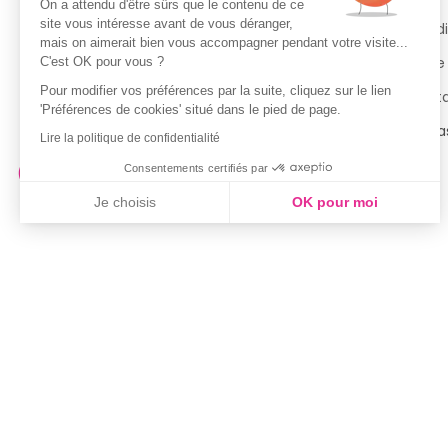
On a attendu d'être sûrs que le contenu de ce
site vous intéresse avant de vous déranger,
Guide des tailles
Condi
mais on aimerait bien vous accompagner pendant votre visite...
Politique de confidentialité
Notre
C'est OK pour vous ?
Pour modifier vos préférences par la suite, cliquez sur le lien
Conditions générales d’utilisation
Cont
'Préférences de cookies' situé dans le pied de page.
de la Carte de Fidélité
Magas
Lire la politique de confidentialité
Consentements certifiés par
Je choisis
OK pour moi
Axeptio consent
Plateforme de Gestion du Consentement : Personnalisez vo
Notre plateforme vous permet d'adapter et de gérer vos param
Couleur