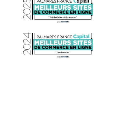
s réglementations. Personnalisez vos préférences pour contrôler