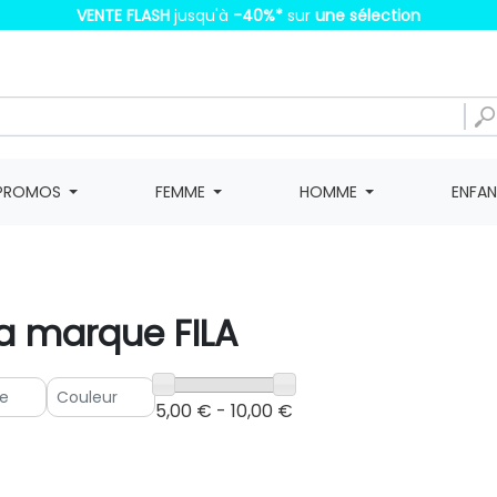
VENTE FLASH
jusqu'à
-40%
*
sur
une sélection
PROMOS
FEMME
HOMME
ENFA
la marque FILA
5,00 € - 10,00 €