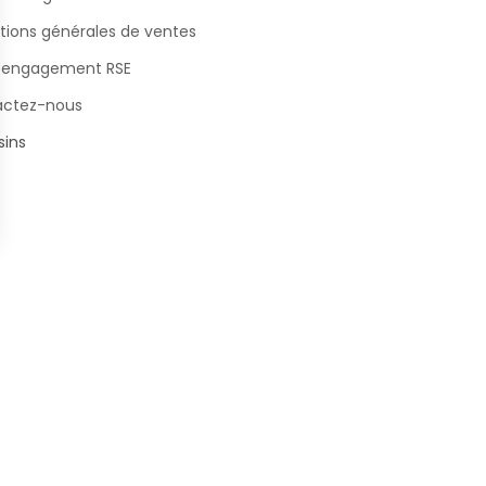
tions générales de ventes
 engagement RSE
actez-nous
ins
s Options
ètres de confidentialité, en garantissant la conformité avec le