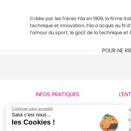
Créée par les frères
Fila
en 1909, la firme it
technique et innovation, Fila a acquis au f
l’amour du sport, le goût de la technique et l
POUR NE R
INFOS PRATIQUES
L'EN
Continuer sans accepter
Retours et remboursements
Qui 
Salut c'est nous...
Suivi de commande
Espac
les Cookies !
Livraisons
Menti