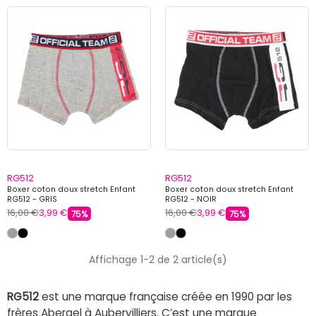
RG512
RG512
Boxer coton doux stretch Enfant
Boxer coton doux stretch Enfant
RG512 - GRIS
RG512 - NOIR
16,00 €
3,99 €
16,00 €
3,99 €
75%
75%
Affichage 1-2 de 2 article(s)
RG512
est une marque française créée en 1990 par les
frères Abergel à Aubervilliers. C’est une marque