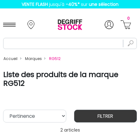
VENTE FLASH
jusqu'à
-40%
*
sur
une sélection
0
Accueil
Marques
RG512
Liste des produits de la marque
RG512
FILTRER
2 articles