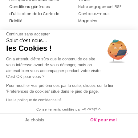
Conditions générales
Notre engagement RSE
d’utilisation de la Carte de
Contactez-nous
Fidélité
Magasins
Continuer sans accepter
CONTACT
SUIVEZ-NOUS SUR LES
Salut c'est nous...
RÉSEAUX
les Cookies !
04 42 20 78 42
Du lundi au jeudi de 8h30 à 16h30 & le
On a attendu d'être sûrs que le contenu de ce site
vous intéresse avant de vous déranger, mais on
vendredi de 8h30 à 15h30
aimerait bien vous accompagner pendant votre visite...
C'est OK pour vous ?
Pour modifier vos préférences par la suite, cliquez sur le lien
'Préférences de cookies' situé dans le pied de page.
Lire la politique de confidentialité
Consentements certifiés par
Je choisis
OK pour moi
Couleur
Axeptio consent
Plateforme de Gestion du Consentement : Personnalisez vos O