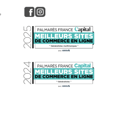
e
s réglementations. Personnalisez vos préférences pour contrôler