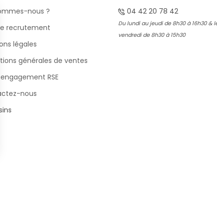
sommes-nous ?
04 42 20 78 42
Du lundi au jeudi de 8h30 à 16h30 & l
e recrutement
vendredi de 8h30 à 15h30
ons légales
tions générales de ventes
 engagement RSE
actez-nous
ins
s Options
ètres de confidentialité, en garantissant la conformité avec le