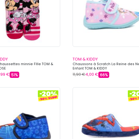
IDDY
TOM & KIDDY
chaussettes minnie FIlle TOM &
Chaussons à Scratch La Reine des N
ROSE
Enfant TOM & KIDDY
,99 €
11,90 €
4,00 €
51%
66%