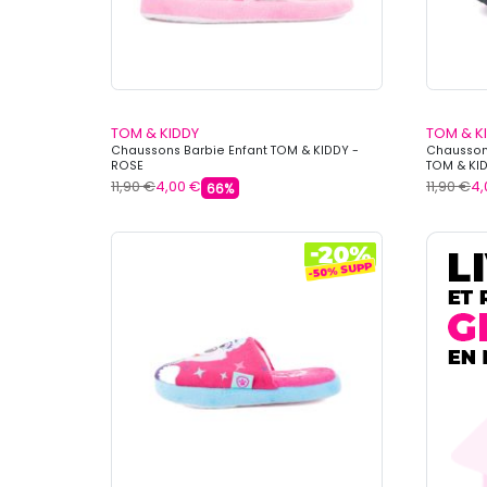
TOM & KIDDY
TOM & K
Chaussons Barbie Enfant TOM & KIDDY -
Chausson
ROSE
TOM & KID
11,90 €
4,00 €
11,90 €
4,
66%