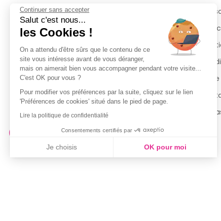
Continuer sans accepter
Retours et remboursements
Qui 
Salut c'est nous...
Suivi de commande
Espac
les Cookies !
Livraisons
Menti
On a attendu d'être sûrs que le contenu de ce
site vous intéresse avant de vous déranger,
Guide des tailles
Condi
mais on aimerait bien vous accompagner pendant votre visite...
Politique de confidentialité
Notre
C'est OK pour vous ?
Pour modifier vos préférences par la suite, cliquez sur le lien
Conditions générales d’utilisation
Cont
'Préférences de cookies' situé dans le pied de page.
de la Carte de Fidélité
Magas
Lire la politique de confidentialité
Consentements certifiés par
Je choisis
OK pour moi
Axeptio consent
Plateforme de Gestion du Consentement : Personnalisez vo
Notre plateforme vous permet d'adapter et de gérer vos param