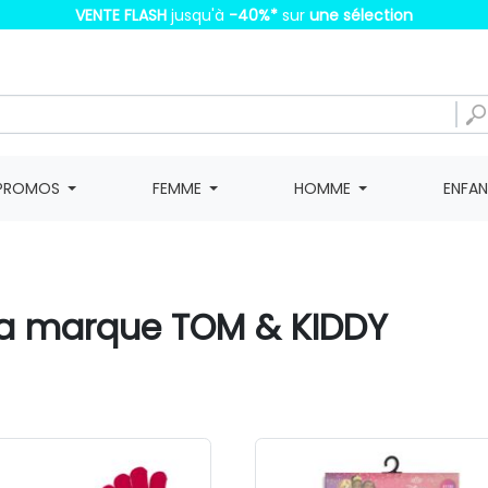
VENTE FLASH
jusqu'à
-40%
*
sur
une sélection
PROMOS
FEMME
HOMME
ENFA
 la marque TOM & KIDDY