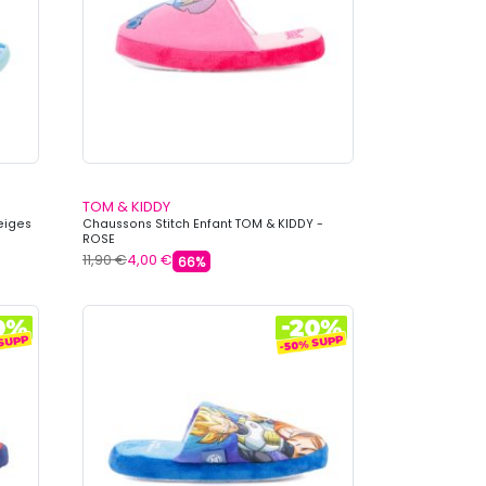
TOM & KIDDY
eiges
Chaussons Stitch Enfant TOM & KIDDY -
ROSE
11,90 €
4,00 €
66%