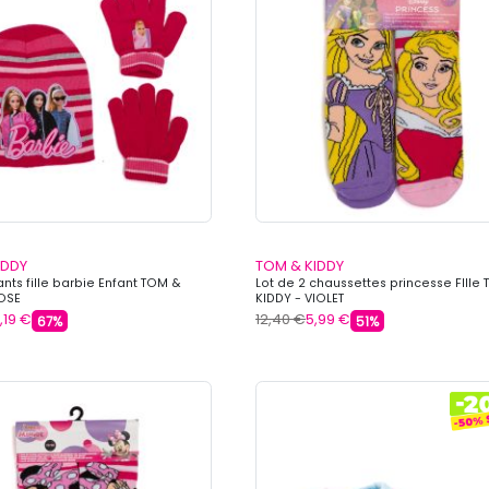
IDDY
TOM & KIDDY
nts fille barbie Enfant TOM &
Lot de 2 chaussettes princesse FIlle
ROSE
KIDDY - VIOLET
,19 €
12,40 €
5,99 €
67%
51%