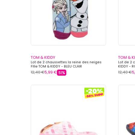
TOM & KIDDY
TOM & K
Lot de 2 chaussettes la reine des neiges
Lot de 2 
FIlle TOM & KIDDY - BLEU CLAIR
KIDDY - 
12,40 €
5,99 €
12,40 €
5
51%