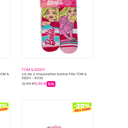
TOM & KIDDY
 TOM &
Lot de 2 chaussettes barbie FIlle TOM &
KIDDY - ROSE
12,40 €
5,99 €
51%