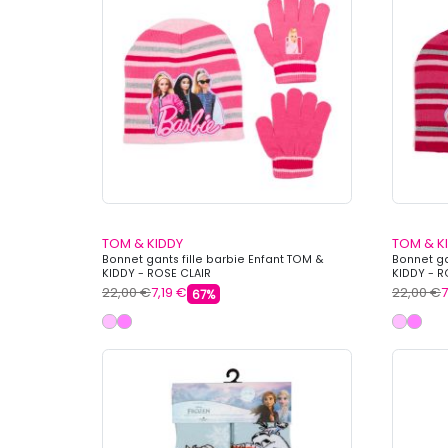
TOM & KIDDY
TOM & K
Bonnet gants fille barbie Enfant TOM &
Bonnet ga
KIDDY - ROSE CLAIR
KIDDY - 
22,00 €
7,19 €
22,00 €
7
67%