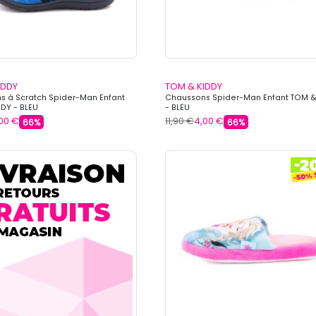
IDDY
TOM & KIDDY
s à Scratch Spider-Man Enfant
Chaussons Spider-Man Enfant TOM &
DY - BLEU
- BLEU
00 €
11,90 €
4,00 €
66%
66%