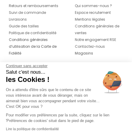
Retours et remboursements
Qui sommes-nous ?
Suivi de commande
Espace recrutement
Livraisons
Mentions légales
Guide des tailles
Conditions générales de
Politique de confidentialité
ventes
Conditions générales
Notre engagement RSE
d’utilisation de la Carte de
Contactez-nous
Fidélité
Magasins
Continuer sans accepter
CONTACT
SUIVEZ-NOUS SUR LES
Salut c'est nous...
RÉSEAUX
les Cookies !
04 42 20 78 42
Du lundi au jeudi de 8h30 à 16h30 & le
On a attendu d'être sûrs que le contenu de ce site
vous intéresse avant de vous déranger, mais on
vendredi de 8h30 à 15h30
aimerait bien vous accompagner pendant votre visite...
C'est OK pour vous ?
Pour modifier vos préférences par la suite, cliquez sur le lien
'Préférences de cookies' situé dans le pied de page.
Lire la politique de confidentialité