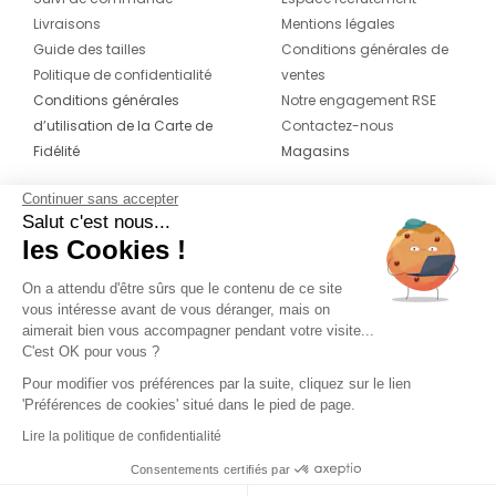
Livraisons
Mentions légales
Guide des tailles
Conditions générales de
Politique de confidentialité
ventes
Conditions générales
Notre engagement RSE
d’utilisation de la Carte de
Contactez-nous
Fidélité
Magasins
Continuer sans accepter
CONTACT
SUIVEZ-NOUS SUR LES
Salut c'est nous...
RÉSEAUX
les Cookies !
04 42 20 78 42
Du lundi au jeudi de 8h30 à 16h30 & le
On a attendu d'être sûrs que le contenu de ce site
vous intéresse avant de vous déranger, mais on
vendredi de 8h30 à 15h30
aimerait bien vous accompagner pendant votre visite...
C'est OK pour vous ?
Pour modifier vos préférences par la suite, cliquez sur le lien
'Préférences de cookies' situé dans le pied de page.
Lire la politique de confidentialité
Consentements certifiés par