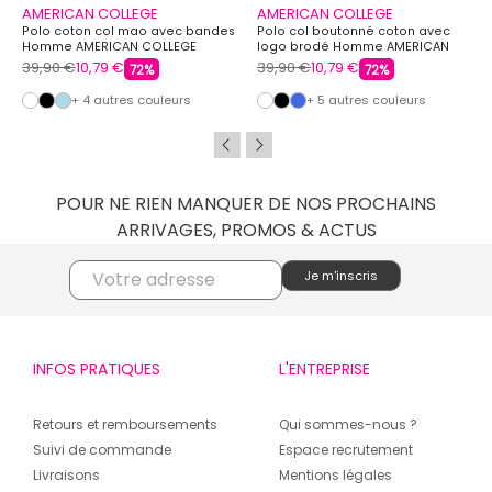
AMERICAN COLLEGE
AMERICAN COLLEGE
Polo coton col mao avec bandes
Polo col boutonné coton avec
Homme AMERICAN COLLEGE
logo brodé Homme AMERICAN
COLLEGE
39,90 €
10,79 €
39,90 €
10,79 €
72%
72%
+ 4 autres couleurs
+ 5 autres couleurs
POUR NE RIEN MANQUER DE NOS PROCHAINS
ARRIVAGES, PROMOS & ACTUS
INFOS PRATIQUES
L'ENTREPRISE
Retours et remboursements
Qui sommes-nous ?
Suivi de commande
Espace recrutement
Livraisons
Mentions légales