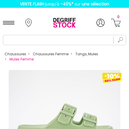
VENTE FLASH
jusqu'à
-40%
*
sur
une sélection
0
Chaussures
Chaussures Femme
Tongs, Mules
Mules Femme