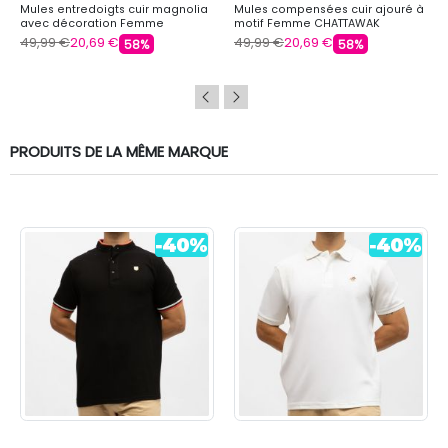
Mules entredoigts cuir magnolia
Mules compensées cuir ajouré à
avec décoration Femme
motif Femme CHATTAWAK
CHATTAWAK
49,99 €
20,69 €
49,99 €
20,69 €
58%
58%
PRODUITS DE LA MÊME MARQUE