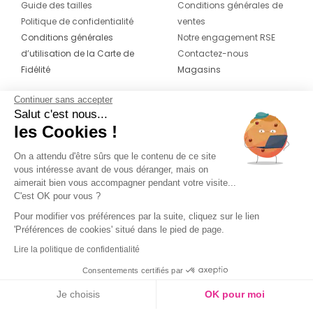
Guide des tailles
Conditions générales de
Politique de confidentialité
ventes
Conditions générales
Notre engagement RSE
d’utilisation de la Carte de
Contactez-nous
Fidélité
Magasins
Continuer sans accepter
CONTACT
SUIVEZ-NOUS SUR LES
Salut c'est nous...
RÉSEAUX
les Cookies !
04 42 20 78 42
Du lundi au jeudi de 8h30 à 16h30 & le
On a attendu d'être sûrs que le contenu de ce site
vous intéresse avant de vous déranger, mais on
vendredi de 8h30 à 15h30
aimerait bien vous accompagner pendant votre visite...
C'est OK pour vous ?
Pour modifier vos préférences par la suite, cliquez sur le lien
'Préférences de cookies' situé dans le pied de page.
Lire la politique de confidentialité
Consentements certifiés par
Je choisis
OK pour moi