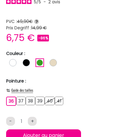
5
/
5
-
2
avis
PVC :
49,90€
?
Prix Degriff :
14,99 €
6,75 €
-86%
Couleur :
BLANC
NOIR
VERT
BEIGE
Pointure :
Guide des tailles
37
38
39
40
41
36
37
38
39
40
41
36
-
+
Ajouter au panier