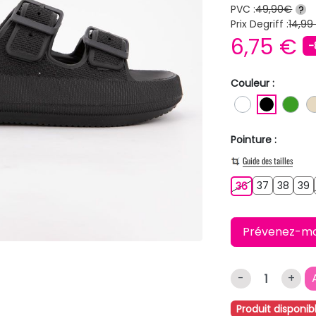
PVC :
49,90€
?
Prix Degriff :
14,99
6,75 €
-
Couleur :
BLANC
NOIR
VE
Pointure :
Guide des tailles
37
38
3
36
37
38
39
36
Prévenez-moi 
-
+
Produit disponib