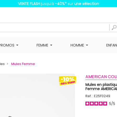
VENTE FLASH
jusqu'à
-40%
*
sur
une sélection
PROMOS
FEMME
HOMME
ENFA
les
Mules Femme
AMERICAN COL
Mules en plastiq
Femme AMERICA
Ref. : E25F0249
5
/
5