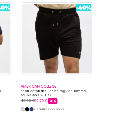
AMERICAN COLLEGE
AMERICAN COL
e
Short coton tissu chiné regular Homme
Short de joggin
AMERICAN COLLEGE
serrage Homme
49,99 €
10,79 €
49,99 €
10,79 €
78%
+ 1 autres couleurs
+ 3 autre