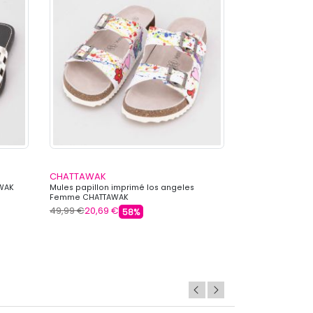
CHATTAWAK
CHATTAWAK
AWAK
Mules papillon imprimé los angeles
Mules cuir roxa
Femme CHATTAWAK
CHATTAWAK
49,99 €
20,69 €
49,99 €
20,69 
58%