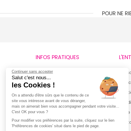
POUR NE R
INFOS PRATIQUES
L'EN
Continuer sans accepter
Retours et remboursements
Qui 
Salut c'est nous...
Suivi de commande
Espac
les Cookies !
Livraisons
Menti
On a attendu d'être sûrs que le contenu de ce
site vous intéresse avant de vous déranger,
Guide des tailles
Condi
mais on aimerait bien vous accompagner pendant votre visite...
Politique de confidentialité
Notre
C'est OK pour vous ?
Pour modifier vos préférences par la suite, cliquez sur le lien
Conditions générales d’utilisation
Cont
'Préférences de cookies' situé dans le pied de page.
de la Carte de Fidélité