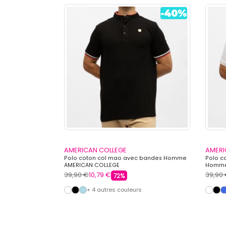
AMERICAN COLLEGE
AMERI
on avec logo
Polo coton col mao avec bandes Homme
Polo c
COLLEGE
AMERICAN COLLEGE
Homme
39,90 €
10,79 €
39,90
72%
s
+ 4 autres couleurs