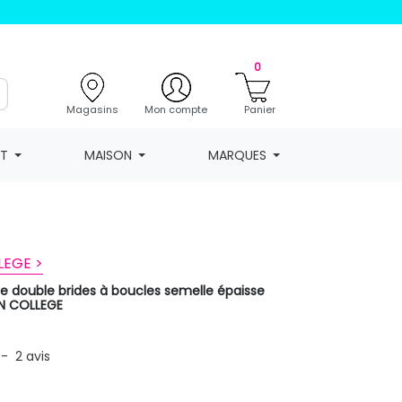
0
Magasins
Mon compte
Panier
NT
MAISON
MARQUES
LEGE >
ue double brides à boucles semelle épaisse
N COLLEGE
-
2
avis