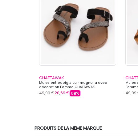
CHATTAWAK
CHAT
 boucle Femme
Mules entredoigts cuir magnolia avec
Mules 
décoration Femme CHATTAWAK
Femme
49,99 €
20,69 €
49,99
58%
PRODUITS DE LA MÊME MARQUE