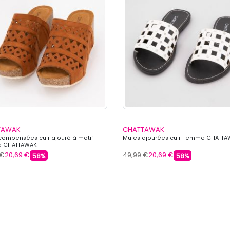
TAWAK
CHATTAWAK
compensées cuir ajouré à motif
Mules ajourées cuir Femme CHATT
 CHATTAWAK
 €
20,69 €
49,99 €
20,69 €
58%
58%