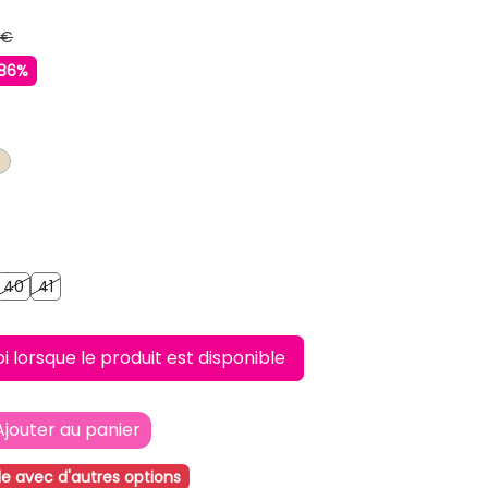
 €
86%
RT
BEIGE
9
40
41
40
41
lorsque le produit est disponible
Ajouter au panier
le avec d'autres options