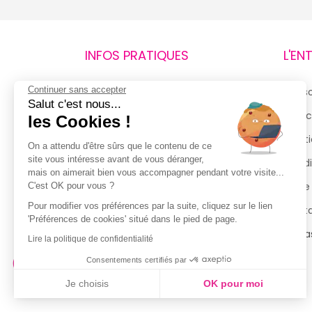
INFOS PRATIQUES
L'EN
Continuer sans accepter
Retours et remboursements
Qui 
Salut c'est nous...
Suivi de commande
Espac
les Cookies !
Livraisons
Menti
On a attendu d'être sûrs que le contenu de ce
site vous intéresse avant de vous déranger,
Guide des tailles
Condi
mais on aimerait bien vous accompagner pendant votre visite...
Politique de confidentialité
Notre
C'est OK pour vous ?
Pour modifier vos préférences par la suite, cliquez sur le lien
Conditions générales d’utilisation
Cont
'Préférences de cookies' situé dans le pied de page.
de la Carte de Fidélité
Magas
Lire la politique de confidentialité
Consentements certifiés par
Je choisis
OK pour moi
Axeptio consent
Plateforme de Gestion du Consentement : Personnalisez vo