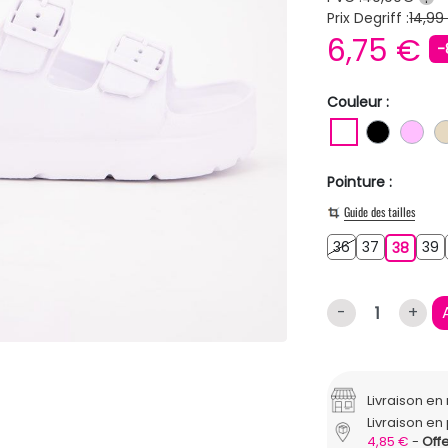
Prix Degriff :
14,99
6,75 €
-
Couleur :
BLANC
NOIR
RO
Pointure :
Guide des tailles
36
37
3
36
37
38
39
38
-
+
Livraison e
Livraison en 
4,85 €
Offe