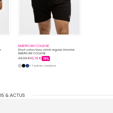
AMERICAN COLLEGE
AMERICAN COL
e
Short coton tissu chiné regular Homme
Short de joggin
AMERICAN COLLEGE
serrage Homme
49,99 €
10,79 €
49,99 €
10,79 €
78%
+ 1 autres couleurs
+ 3 autre
OS & ACTUS