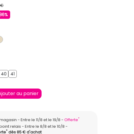
 €
86%
SE CLAIR
BEIGE
9
40
41
40
41
Ajouter au panier
*
n magasin
Entre le 11/8 et le 19/8
Offerte
point relais
Entre le 8/8 et le 10/8
*
rte
dès 85 € d'achat