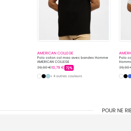
AMERICAN COLLEGE
AMERI
on avec logo
Polo coton col mao avec bandes Homme
Polo c
COLLEGE
AMERICAN COLLEGE
Homme
39,90 €
10,79 €
39,90
72%
s
+ 4 autres couleurs
POUR NE R