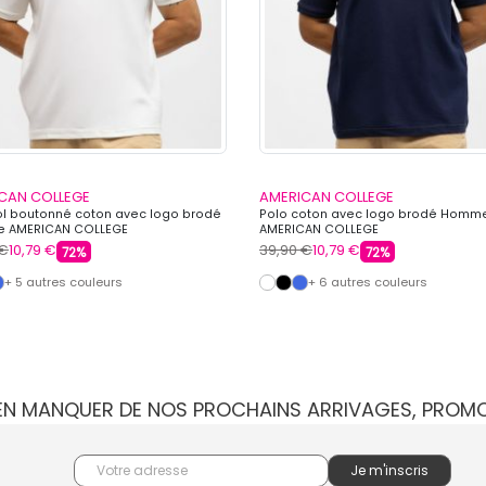
CAN COLLEGE
AMERICAN COLLEGE
ol boutonné coton avec logo brodé
Polo coton avec logo brodé Homm
 AMERICAN COLLEGE
AMERICAN COLLEGE
 €
10,79 €
39,90 €
10,79 €
72%
72%
+ 5 autres couleurs
+ 6 autres couleurs
IEN MANQUER DE NOS PROCHAINS ARRIVAGES, PROM