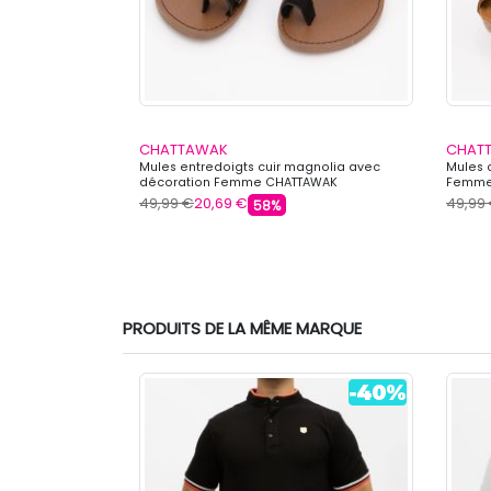
CHATTAWAK
CHAT
 boucle Femme
Mules entredoigts cuir magnolia avec
Mules 
décoration Femme CHATTAWAK
Femme
49,99 €
20,69 €
49,99
58%
PRODUITS DE LA MÊME MARQUE