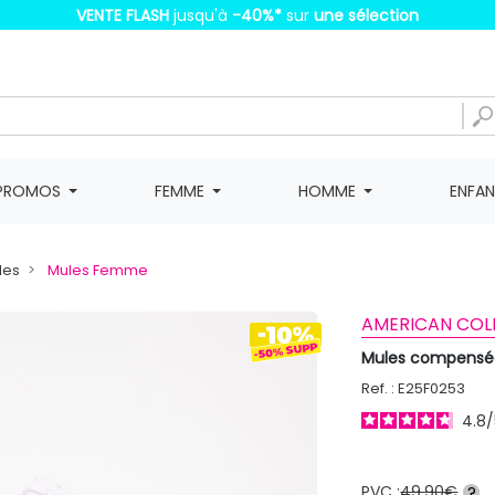
VENTE FLASH
jusqu'à
-40%
*
sur
une sélection
PROMOS
FEMME
HOMME
ENFA
les
Mules Femme
AMERICAN COL
Mules compensé
Ref. : E25F0253
4.8
/
PVC :
49,90€
?