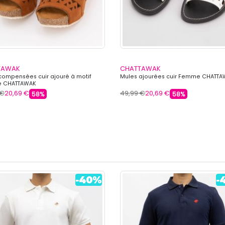
TAWAK
CHATTAWAK
compensées cuir ajouré à motif
Mules ajourées cuir Femme CHATT
 CHATTAWAK
 €
20,69 €
49,99 €
20,69 €
58%
58%