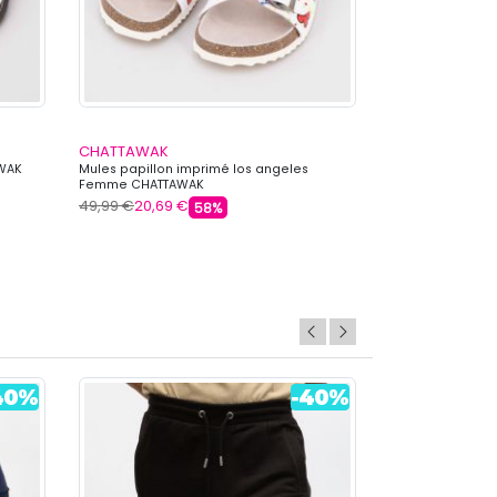
CHATTAWAK
CHATTAWAK
AWAK
Mules papillon imprimé los angeles
Mules cuir roxa
Femme CHATTAWAK
CHATTAWAK
49,99 €
20,69 €
49,99 €
20,69 
58%