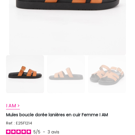
I AM >
Mules boucle dorée lanières en cuir Femme I AM
Ref. : E25F1214
5
/
5
-
3
avis