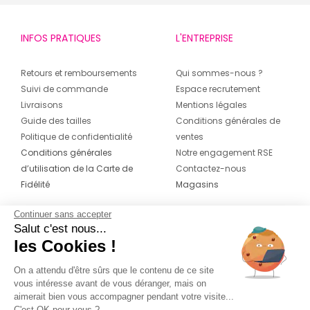
INFOS PRATIQUES
L'ENTREPRISE
Retours et remboursements
Qui sommes-nous ?
Suivi de commande
Espace recrutement
Livraisons
Mentions légales
Guide des tailles
Conditions générales de
Politique de confidentialité
ventes
Conditions générales
Notre engagement RSE
d’utilisation de la Carte de
Contactez-nous
Fidélité
Magasins
Continuer sans accepter
CONTACT
SUIVEZ-NOUS SUR LES
Salut c'est nous...
RÉSEAUX
les Cookies !
04 42 20 78 42
Du lundi au jeudi de 8h30 à 16h30 & le
On a attendu d'être sûrs que le contenu de ce site
vous intéresse avant de vous déranger, mais on
vendredi de 8h30 à 15h30
aimerait bien vous accompagner pendant votre visite...
C'est OK pour vous ?