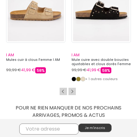
I AM
I AM
Mules cuir à clous Femme I AM
Mule cuire avec double boucles
ajustables et clous dorés Femme
I AM
99,99 €
41,99 €
99,99 €
41,99 €
58%
58%
+ 1 autres couleurs
POUR NE RIEN MANQUER DE NOS PROCHAINS
ARRIVAGES, PROMOS & ACTUS