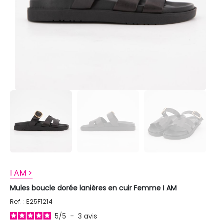
I AM >
Mules boucle dorée lanières en cuir Femme I AM
Ref. : E25F1214
5
/
5
-
3
avis