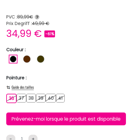
PVC :
89,99€
?
Prix Degriff :
49,99 €
34,99 €
-61%
Couleur :
NOIR
MARRON
MARRON FONCE
Pointure :
Guide des tailles
37
38
39
40
41
36
37
38
39
40
41
36
Prévenez-moi lorsque le produit est disponible
-
+