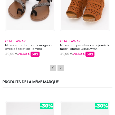
CHATTAWAK
CHATTAWAK
Mules entredoigts cuir magnolia
Mules compensées cuir ajouré à
avec décoration Femme
motif Femme CHATTAWAK
CHATTAWAK
49,99 €
20,69 €
49,99 €
20,69 €
58%
58%
PRODUITS DE LA MÊME MARQUE