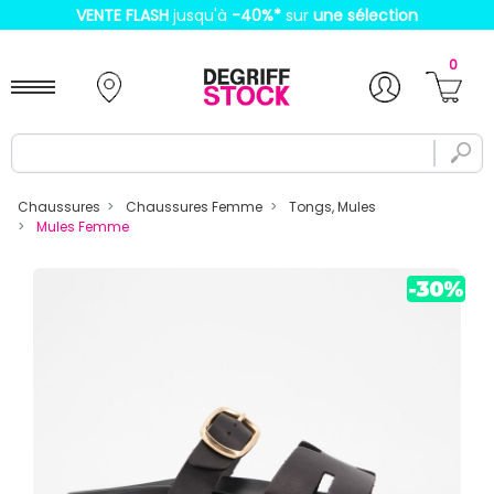
VENTE FLASH
jusqu'à
-40%
*
sur
une sélection
0
Chaussures
Chaussures Femme
Tongs, Mules
Mules Femme