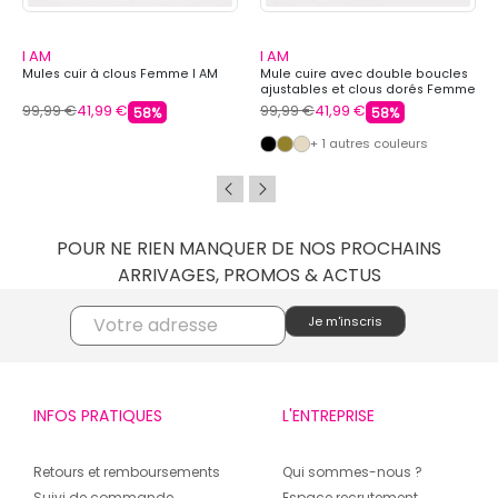
I AM
I AM
Mules cuir à clous Femme I AM
Mule cuire avec double boucles
ajustables et clous dorés Femme
I AM
99,99 €
41,99 €
99,99 €
41,99 €
58%
58%
+ 1 autres couleurs
POUR NE RIEN MANQUER DE NOS PROCHAINS
ARRIVAGES, PROMOS & ACTUS
INFOS PRATIQUES
L'ENTREPRISE
Retours et remboursements
Qui sommes-nous ?
Suivi de commande
Espace recrutement