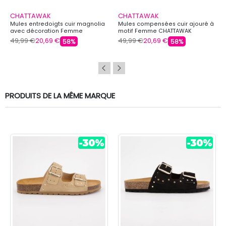
CHATTAWAK
CHATTAWAK
Mules entredoigts cuir magnolia
Mules compensées cuir ajouré à
avec décoration Femme
motif Femme CHATTAWAK
CHATTAWAK
49,99 €
20,69 €
49,99 €
20,69 €
58%
58%
PRODUITS DE LA MÊME MARQUE