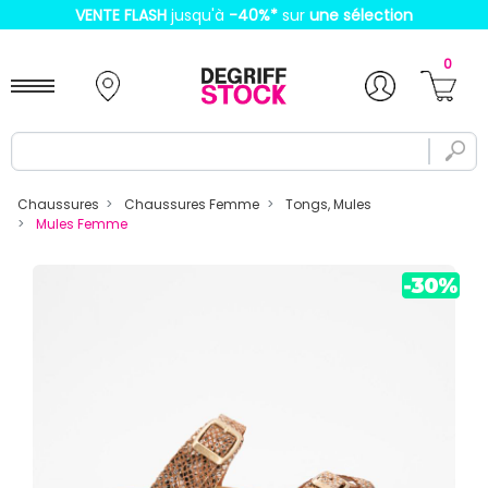
VENTE FLASH
jusqu'à
-40%
*
sur
une sélection
0
Chaussures
Chaussures Femme
Tongs, Mules
Mules Femme