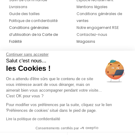
Livraisons
Mentions légales
Guide des tailles
Conditions générales de
Politique de confidentialité
ventes
Conditions générales
Notre engagement RSE
d’utilisation de la Carte de
Contactez-nous
Fidélité
Magasins
Continuer sans accepter
CONTACT
SUIVEZ-NOUS SUR LES
Salut c'est nous...
RÉSEAUX
les Cookies !
04 42 20 78 42
Du lundi au jeudi de 8h30 à 16h30 & le
On a attendu d'être sûrs que le contenu de ce site
vous intéresse avant de vous déranger, mais on
vendredi de 8h30 à 15h30
aimerait bien vous accompagner pendant votre visite...
C'est OK pour vous ?
Pour modifier vos préférences par la suite, cliquez sur le lien
'Préférences de cookies' situé dans le pied de page.
Lire la politique de confidentialité
Consentements certifiés par