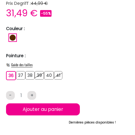
Prix Degriff :
44,99 €
31,49 €
-55%
Couleur :
MARRON
Pointure :
Guide des tailles
37
38
39
40
41
36
37
38
39
40
41
36
-
+
Ajouter au panier
Dernières pièces disponibles !