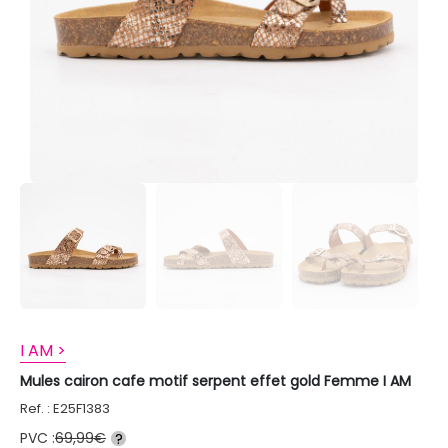
I AM >
Mules cairon cafe motif serpent effet gold Femme I AM
Ref. : E25F1383
PVC :
69,99€
?