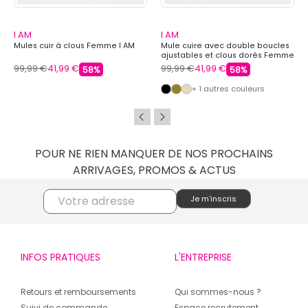
I AM
I AM
Mules cuir à clous Femme I AM
Mule cuire avec double boucles
ajustables et clous dorés Femme
I AM
99,99 €
41,99 €
99,99 €
41,99 €
58%
58%
+ 1 autres couleurs
POUR NE RIEN MANQUER DE NOS PROCHAINS
ARRIVAGES, PROMOS & ACTUS
INFOS PRATIQUES
L'ENTREPRISE
Retours et remboursements
Qui sommes-nous ?
Suivi de commande
Espace recrutement