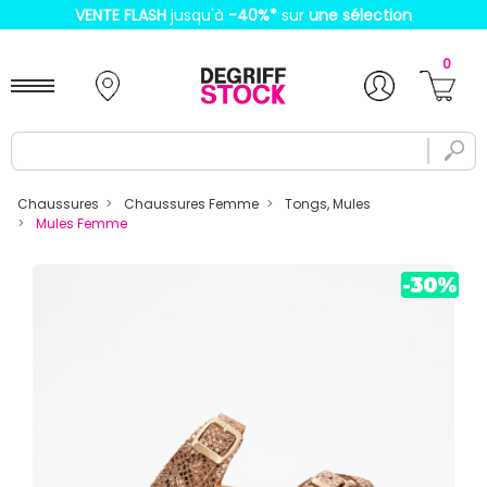
VENTE FLASH
jusqu'à
-40%
*
sur
une sélection
0
Chaussures
Chaussures Femme
Tongs, Mules
Mules Femme