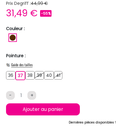
Prix Degriff :
44,99 €
31,49 €
-55%
Couleur :
MARRON
Pointure :
Guide des tailles
36
38
39
40
41
36
37
38
39
40
41
37
-
+
Ajouter au panier
Dernières pièces disponibles !