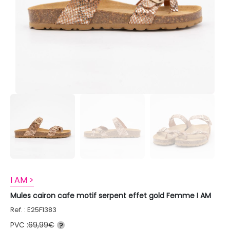
I AM >
Mules cairon cafe motif serpent effet gold Femme I AM
Ref. : E25F1383
PVC :
69,99€
?