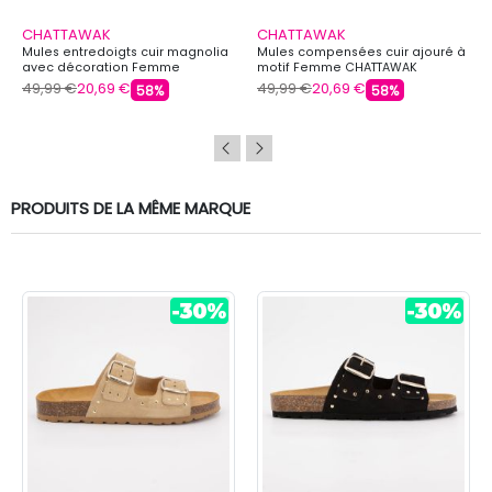
CHATTAWAK
CHATTAWAK
Mules entredoigts cuir magnolia
Mules compensées cuir ajouré à
avec décoration Femme
motif Femme CHATTAWAK
CHATTAWAK
49,99 €
20,69 €
49,99 €
20,69 €
58%
58%
PRODUITS DE LA MÊME MARQUE