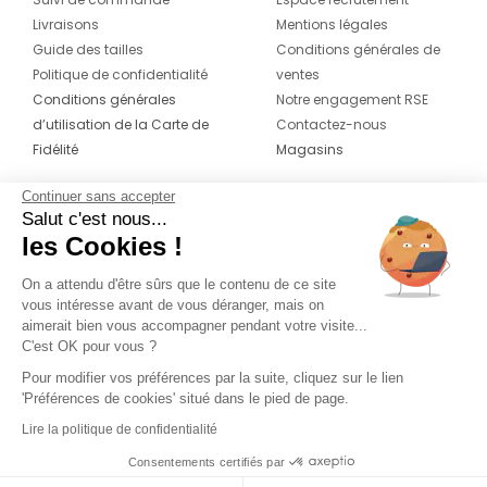
Livraisons
Mentions légales
Guide des tailles
Conditions générales de
Politique de confidentialité
ventes
Conditions générales
Notre engagement RSE
d’utilisation de la Carte de
Contactez-nous
Fidélité
Magasins
Continuer sans accepter
CONTACT
SUIVEZ-NOUS SUR LES
Salut c'est nous...
RÉSEAUX
les Cookies !
04 42 20 78 42
Du lundi au jeudi de 8h30 à 16h30 & le
On a attendu d'être sûrs que le contenu de ce site
vous intéresse avant de vous déranger, mais on
vendredi de 8h30 à 15h30
aimerait bien vous accompagner pendant votre visite...
C'est OK pour vous ?
Pour modifier vos préférences par la suite, cliquez sur le lien
'Préférences de cookies' situé dans le pied de page.
Lire la politique de confidentialité
Consentements certifiés par