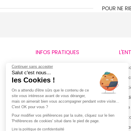
POUR NE R
INFOS PRATIQUES
L'EN
Continuer sans accepter
Retours et remboursements
Qui 
Salut c'est nous...
Suivi de commande
Espac
les Cookies !
Livraisons
Menti
On a attendu d'être sûrs que le contenu de ce
site vous intéresse avant de vous déranger,
Guide des tailles
Condi
mais on aimerait bien vous accompagner pendant votre visite...
Politique de confidentialité
Notre
C'est OK pour vous ?
Pour modifier vos préférences par la suite, cliquez sur le lien
Conditions générales d’utilisation
Cont
'Préférences de cookies' situé dans le pied de page.
de la Carte de Fidélité
Magas
Lire la politique de confidentialité