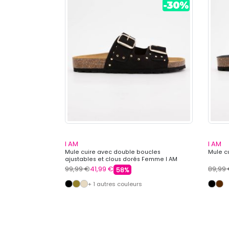
I AM
I AM
le-boucle cuire
Mule cuire avec double boucles
Mule c
ajustables et clous dorés Femme I AM
99,99 €
41,99 €
89,99
58%
+ 1 autres couleurs