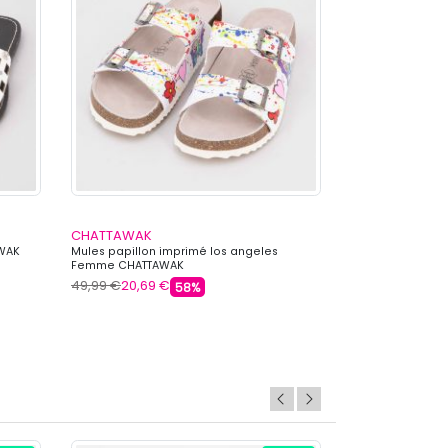
CHATTAWAK
CHATTAWAK
AWAK
Mules papillon imprimé los angeles
Mules cuir roxa
Femme CHATTAWAK
CHATTAWAK
49,99 €
20,69 €
49,99 €
20,69 
58%