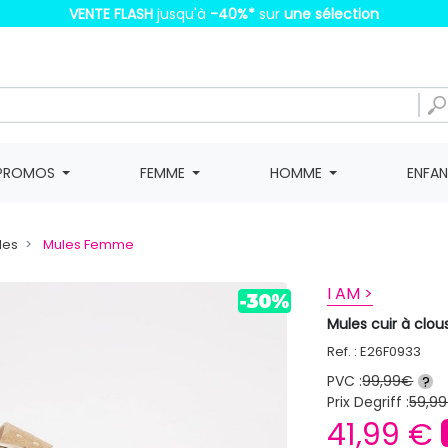
VENTE FLASH
jusqu'à
-40%
*
sur
une sélection
PROMOS
FEMME
HOMME
ENFA
les
Mules Femme
I AM >
Mules cuir à clo
Ref. : E26F0933
PVC :
99,99€
?
Prix Degriff :
59,99
41,99 €