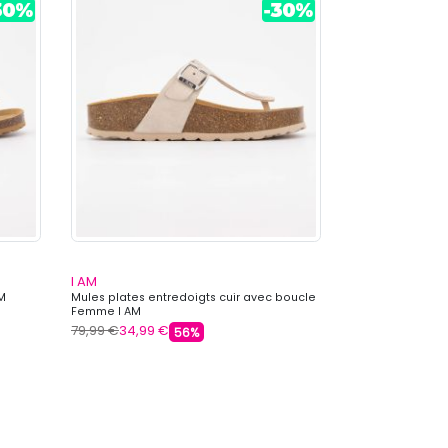
I AM
I AM
M
Mules plates entredoigts cuir avec boucle
Mules tissées cu
Femme I AM
79,99 €
34,99 €
99,99 €
41,99 €
56%