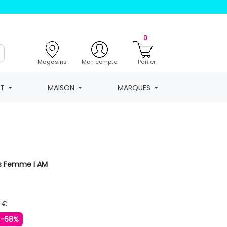
0
Magasins
Mon compte
Panier
NT
MAISON
MARQUES
us Femme I AM
 €
-58%