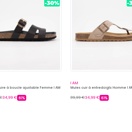
I AM
uire à boucle ajustable Femme I AM
Mules cuir à entredoigts Homme I A
 €
34,99 €
89,99 €
34,99 €
61%
61%