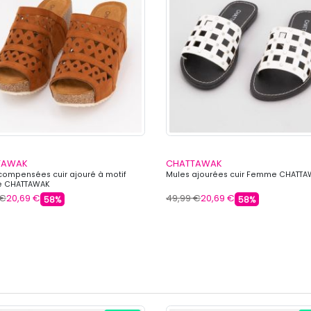
TAWAK
CHATTAWAK
compensées cuir ajouré à motif
Mules ajourées cuir Femme CHATT
 CHATTAWAK
 €
20,69 €
49,99 €
20,69 €
58%
58%