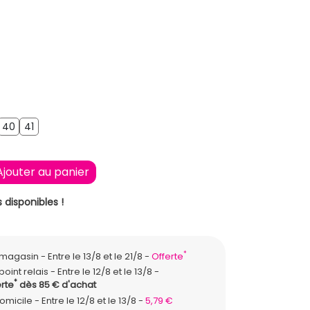
40
41
9
40
41
Ajouter au panier
 disponibles !
*
n magasin
Entre le 13/8 et le 21/8
Offerte
point relais
Entre le 12/8 et le 13/8
*
rte
dès 85 € d'achat
domicile
Entre le 12/8 et le 13/8
5,79 €