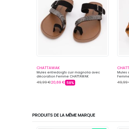
CHATTAWAK
CHAT
 boucle Femme
Mules entredoigts cuir magnolia avec
Mules 
décoration Femme CHATTAWAK
Femme
49,99 €
20,69 €
49,99
58%
PRODUITS DE LA MÊME MARQUE