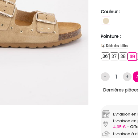
Couleur :
BEIGE
Pointure :
Guide des tailles
36
37
38
36
37
38
3
39
-
+
Dernières pièces
Livraison e
Livraison en 
4,95 €
Offe
Livraison à 