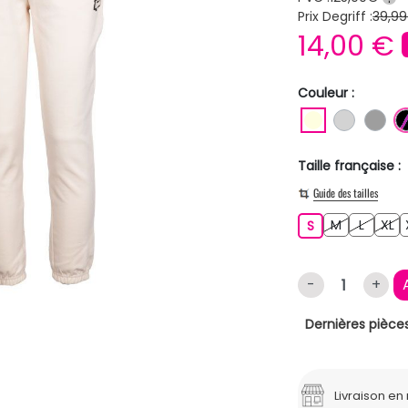
Prix Degriff :
39,99
14,00 €
Couleur :
BLANC ECR
GRIS C
GR
Taille française :
Guide des tailles
M
L
XL
S
M
L
XL
S
-
+
Dernières pièces
Livraison e