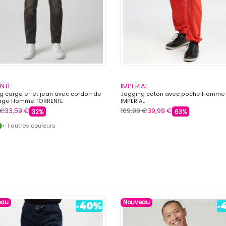
NTE
IMPERIAL
g cargo effet jean avec cordon de
Jogging coton avec poche Homme
rage Homme TORRENTE
IMPERIAL
 €
33,59 €
109,99 €
39,99 €
32%
63%
+ 1 autres couleurs
eau
Nouveau