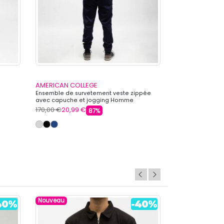
AMERICAN COLLEGE
LE COQ SPORTI
Ensemble de survetement veste zippée
Bas de jogging r
avec capuche et jogging Homme
Homme LE COQ 
AMERICAN COLLEGE
170,00 €
20,99 €
75,00 €
39,99 €
87%
Nouveau