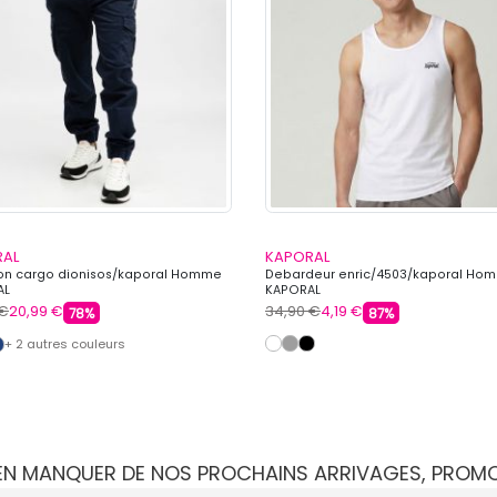
RAL
KAPORAL
on cargo dionisos/kaporal Homme
Debardeur enric/4503/kaporal Ho
AL
KAPORAL
 €
20,99 €
34,90 €
4,19 €
78%
87%
+ 2 autres couleurs
IEN MANQUER DE NOS PROCHAINS ARRIVAGES, PROM