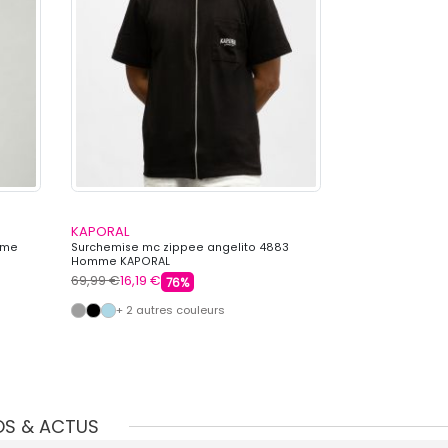
KAPORAL
KAPORAL
mme
Surchemise mc zippee angelito 4883
Chapeau bob s
Homme KAPORAL
KAPORAL
69,99 €
16,19 €
39,90 €
11,99 €
76%
+ 2 autres couleurs
+ 5 autre
OS & ACTUS