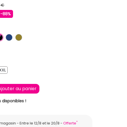
 €
-88%
U
LAIR
IS
NOIR
BLEU FONCE
KAKI
XXL
XXL
Ajouter au panier
 disponibles !
*
n magasin
Entre le 12/8 et le 20/8
Offerte