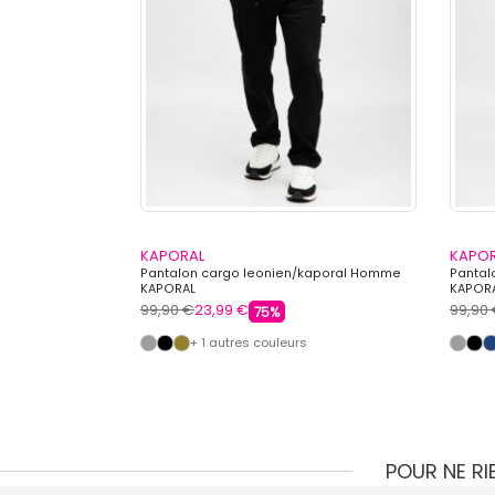
KAPORAL
KAPO
on Homme
Pantalon cargo leonien/kaporal Homme
Pantal
KAPORAL
KAPOR
99,90 €
23,99 €
99,90
75%
s
+ 1 autres couleurs
POUR NE R