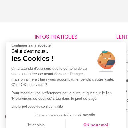
INFOS PRATIQUES
L'EN
Continuer sans accepter
Salut c'est nous...
Retours et remboursements
Qui 
les Cookies !
Suivi de commande
Espac
On a attendu d'être sûrs que le contenu de ce
Livraisons
Menti
site vous intéresse avant de vous déranger,
mais on aimerait bien vous accompagner pendant votre visite...
Guide des tailles
Condi
C'est OK pour vous ?
Politique de confidentialité
Notre
Pour modifier vos préférences par la suite, cliquez sur le lien
'Préférences de cookies' situé dans le pied de page.
Conditions générales d’utilisation
Cont
de la Carte de Fidélité
Lire la politique de confidentialité
Magas
Consentements certifiés par
Je choisis
OK pour moi