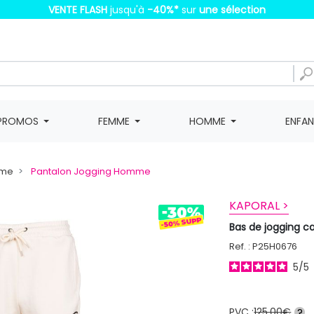
VENTE FLASH
jusqu'à
-40%
*
sur
une sélection
PROMOS
FEMME
HOMME
ENFA
mme
Pantalon Jogging Homme
KAPORAL >
Bas de jogging 
Ref. : P25H0676
5
/
5
PVC :
125,00€
?