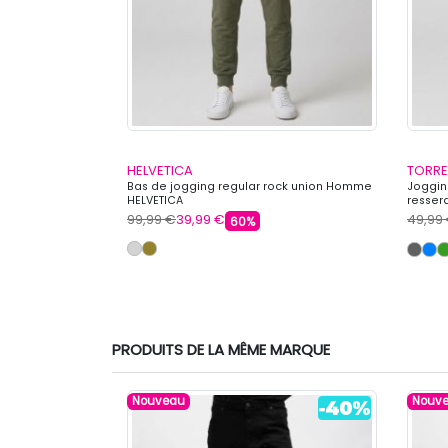
HELVETICA
TORRE
e carotte coton
Bas de jogging regular rock union Homme
Joggin
HELVETICA
resse
99,99 €
39,99 €
49,99
60%
PRODUITS DE LA MÊME MARQUE
Nouveau
Nouv